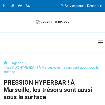
Passer
au
Service pour le Respect et l
contenu
principal
Ressources
Ressources
-
OSU
Pythéas
Agenda
PRESSION HYPERBAR ! À Marseille, les trésors sont aussi sous la
surface
PRESSION HYPERBAR ! À
Marseille, les trésors sont aussi
sous la surface