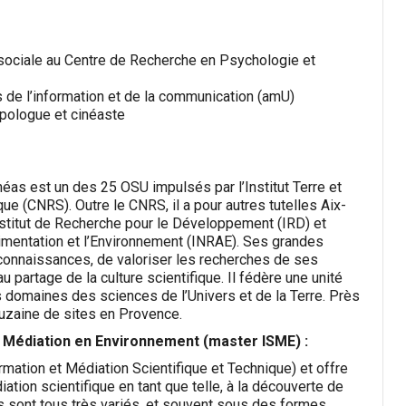
sociale au Centre de Recherche en Psychologie et
 de l’information et de la communication (amU)
opologue et cinéaste
éas est un des 25 OSU impulsés par l’Institut Terre et
ue (CNRS). Outre le CNRS, il a pour autres tutelles Aix-
Institut de Recherche pour le Développement (IRD) et
’Alimentation et l’Environnement (INRAE). Ses grandes
connaissances, de valoriser les recherches de ses
au partage de la culture scientifique. Il fédère une unité
s domaines des sciences de l’Univers et de la Terre. Près
ouzaine de sites en Provence.
t Médiation en Environnement (master ISME) :
mation et Médiation Scientifique et Technique) et offre
iation scientifique en tant que telle, à la découverte de
s sont tous très variés, et souvent sous des formes