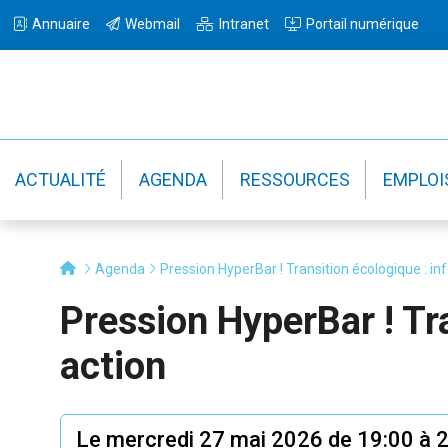
Passer
Passer
Annuaire
Webmail
Intranet
Portail numérique
à
au
la
contenu
navigation
principal
principale
ACTUALITÉ
AGENDA
RESSOURCES
EMPLOI
Agenda
Pression HyperBar ! Transition écologique : in
Pression HyperBar ! Tr
action
Le mercredi 27 mai 2026 de 19:00 à 