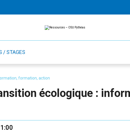
Ressources
Ressources
-
OSU
Pythéas
S / STAGES
formation, formation, action
ansition écologique : infor
21:00