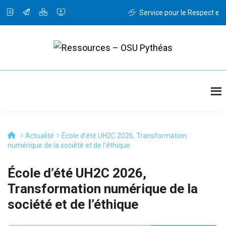
Passer
Service pour le Respect et l
au
contenu
principal
Ressources
Ressources
-
OSU
Pythéas
Actualité
École d’été UH2C 2026, Transformation
numérique de la société et de l’éthique
École d’été UH2C 2026,
Transformation numérique de la
société et de l’éthique