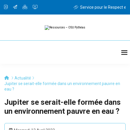
Passer
au
Service pour le Respect et l
contenu
principal
Ressources
Ressources
-
OSU
Pythéas
Actualité
Jupiter se serait-elle formée dans un environnement pauvre en
eau ?
Jupiter se serait-elle formée dans
un environnement pauvre en eau ?