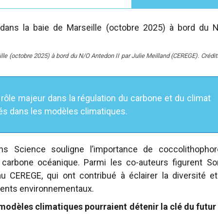
ille (octobre 2025) à bord du N/O Antedon II par Julie Meilland (CEREGE). Crédits
rôle majeur dans la régulation du carbone et du climat
rés dans les modèles climatiques.
ans Science souligne l’importance de coccolithophor
 carbone océanique. Parmi les co-auteurs figurent So
 CEREGE, qui ont contribué à éclairer la diversité et
ments environnementaux.
odèles climatiques pourraient détenir la clé du
futur