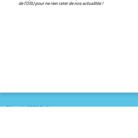
de l’OSU pour ne rien rater de nos actualités !
Siège de l'OSU Pythéas
OSU Pythéas c/o CEREGE Europôle Méditerranée
Site de l'Arbois 13545 AIX EN PROVENCE CEDEX 4