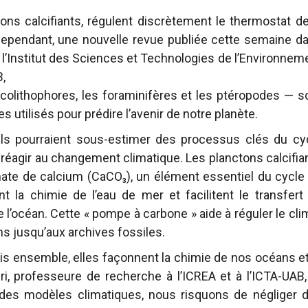
tons calcifiants, régulent discrètement le thermostat de
 Cependant, une nouvelle revue publiée cette semaine d
r l’Institut des Sciences et Technologies de l’Environnem
,
olithophores, les foraminifères et les ptéropodes — s
 utilisés pour prédire l’avenir de notre planète.
ls pourraient sous-estimer des processus clés du cy
 réagir au changement climatique. Les planctons calcifia
ate de calcium (CaCO₃), un élément essentiel du cycle
 la chimie de l’eau de mer et facilitent le transfert
l’océan. Cette « pompe à carbone » aide à réguler le cli
ns jusqu’aux archives fossiles.
is ensemble, elles façonnent la chimie de nos océans et
eri, professeure de recherche à l’ICREA et à l’ICTA-UAB,
nt des modèles climatiques, nous risquons de négliger 