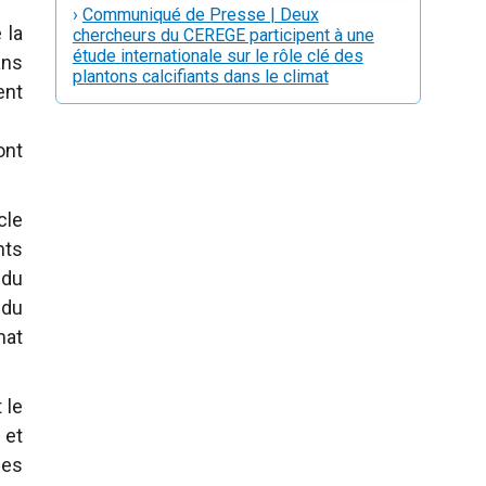
›
Communiqué de Presse | Deux
 la
chercheurs du CEREGE participent à une
étude internationale sur le rôle clé des
ans
plantons calcifiants dans le climat
ent
ont
cle
nts
 du
 du
mat
 le
 et
des