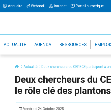
Passer
Passer
Annuaire
Webmail
Intranet
Portail numérique
à
au
la
contenu
navigation
principal
principale
ACTUALITÉ
AGENDA
RESSOURCES
EMPLOI
Actualité
Deux chercheurs du CEREGE participent à une é
Deux chercheurs du CER
le rôle clé des plantons
Vendredi 24 Octobre 2025