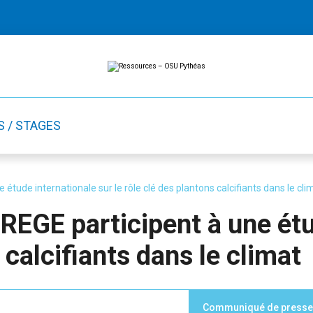
Ressources
Ressources
-
OSU
Pythéas
S / STAGES
tude internationale sur le rôle clé des plantons calcifiants dans le cli
EGE participent à une étu
 calcifiants dans le climat
Communiqué de presse