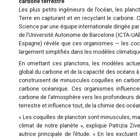
carbone terrestre
Les plus petits ingénieurs de l’océan, les planc
Terre en capturant et en recyclant le carbone.
Science par une équipe internationale dirigée pa
de l’Université Autonome de Barcelone (ICTA-UAB
Espagne) révèle que ces organismes — les cocc
largement simplifiés dans les modèles climatiques
En omettant ces planctons, les modèles actue
global du carbone et de la capacité des océans à
construisent de minuscules coquilles en carbon
carbone océanique. Ces organismes influencent
carbone de l’atmosphère vers les profondeurs de 
terrestre et influence tout, de la chimie des océa
« Les coquilles de plancton sont minuscules, ma
climat de notre planète », explique Patrizia Ziv
autrice principale de l’étude. « En les exclua