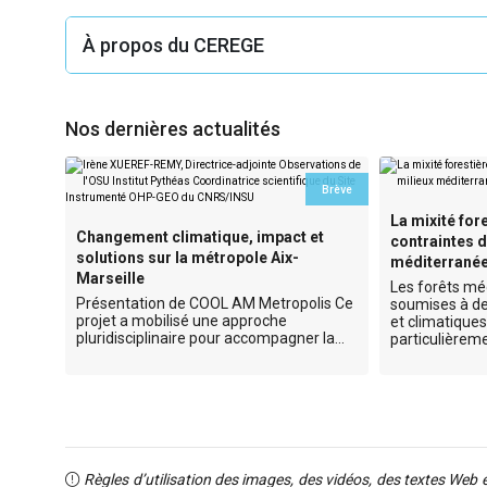
À propos du CEREGE
Nos dernières actualités
gnement
Brève
r le
La mixité fore
agne
Changement climatique, impact et
contraintes d
solutions sur la métropole Aix-
méditerranée
Marseille
Les forêts mé
t
Présentation de COOL AM Metropolis Ce
soumises à de
projet a mobilisé une approche
et climatiques
pluridisciplinaire pour accompagner la…
particulière
Règles d’utilisation des images, des vidéos, des textes Web 