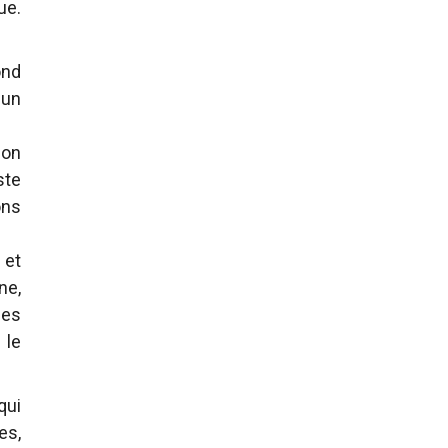
ue.
ond
 un
ion
ste
ons
 et
ne,
ues
 le
qui
es,