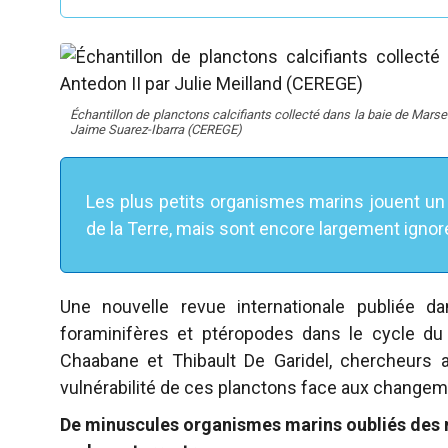
Échantillon de planctons calcifiants collecté dans la baie de Marse
Jaime Suarez-Ibarra (CEREGE)
Les plus petits organismes marins jouent un 
de la Terre, mais sont encore largement igno
Une nouvelle revue internationale publiée d
foraminifères et ptéropodes dans le cycle du
Chaabane et Thibault De Garidel, chercheurs au
vulnérabilité de ces planctons face aux change
De minuscules organismes marins oubliés des m