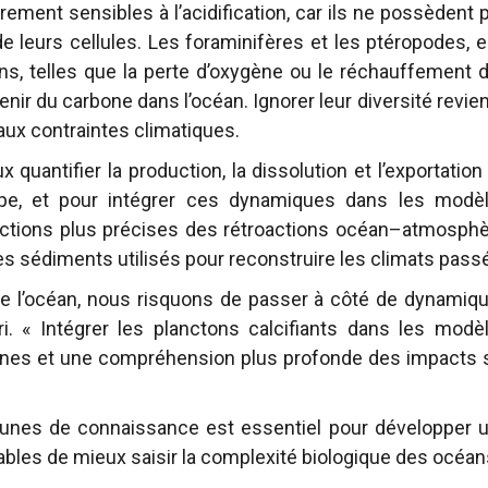
rement sensibles à l’acidification, car ils ne possèdent 
 leurs cellules. Les foraminifères et les ptéropodes, e
ns, telles que la perte d’oxygène ou le réchauffement 
ir du carbone dans l’océan. Ignorer leur diversité revien
 aux contraintes climatiques.
 quantifier la production, la dissolution et l’exportation
pe, et pour intégrer ces dynamiques dans les modè
jections plus précises des rétroactions océan–atmosphè
s sédiments utilisés pour reconstruire les climats pass
de l’océan, nous risquons de passer à côté de dynamiq
ri. « Intégrer les planctons calcifiants dans les modè
s fines et une compréhension plus profonde des impacts 
unes de connaissance est essentiel pour développer 
bles de mieux saisir la complexité biologique des océan