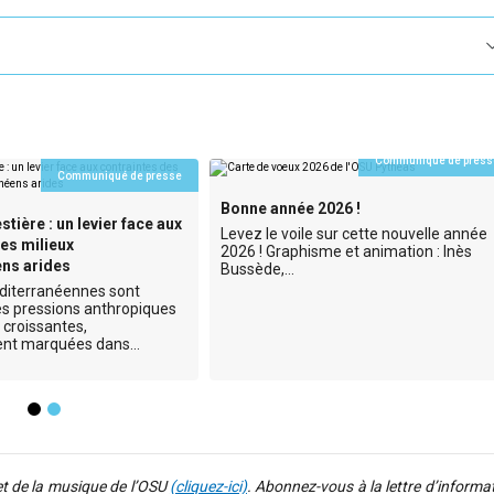
Communiqué de press
Communiqué de presse
Bonne année 2026 !
stière : un levier face aux
Levez le voile sur cette nouvelle année
es milieux
2026 ! Graphisme et animation : Inès
ns arides
Bussède,…
diterranéennes sont
s pressions anthropiques
 croissantes,
ment marquées dans…
et de la musique de l’OSU
(cliquez-ici)
. Abonnez-vous à la lettre d’informa