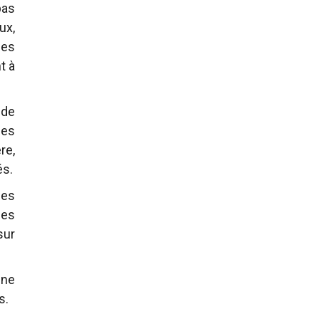
pas
ux,
des
t à
 de
les
re,
és.
ues
les
sur
une
s.