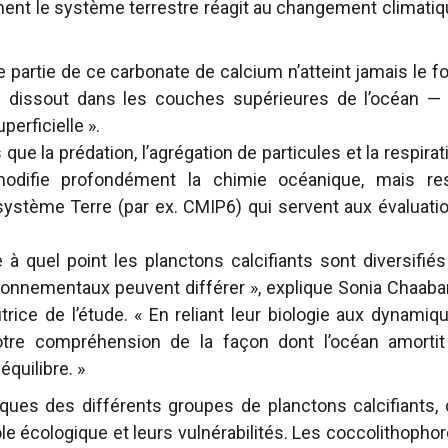
t le système terrestre réagit au changement climatiq
partie de ce carbonate de calcium n’atteint jamais le f
se dissout dans les couches supérieures de l’océan —
erficielle ».
que la prédation, l’agrégation de particules et la respirat
e modifie profondément la chimie océanique, mais re
ystème Terre (par ex. CMIP6) qui servent aux évaluati
uel point les planctons calcifiants sont diversifiés
onnementaux peuvent différer », explique Sonia Chaaba
ice de l’étude. « En reliant leur biologie aux dynamiq
otre compréhension de la façon dont l’océan amortit
équilibre. »
ques des différents groupes de planctons calcifiants, 
ôle écologique et leurs vulnérabilités. Les coccolithophor