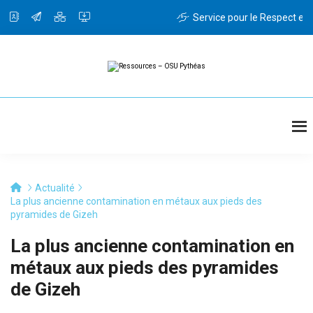
Passer
au
Service pour le Respect et l
contenu
principal
Ressources
Ressources
-
OSU
Pythéas
Actualité
La plus ancienne contamination en métaux aux pieds des
pyramides de Gizeh
La plus ancienne contamination en
métaux aux pieds des pyramides
de Gizeh