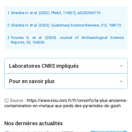
1
Sheisha H. et al. (2022). PNAS, 119(37), e2202530119.
.
2
Sheisha H. et al. (2023). Quaternary Science Reviews, 312, 108172.
.
3
Younes G. et al. (2024). Journal of Archaeological Science:
.
Reports, 53, 104303.
Laboratoires CNRS impliqués
Pour en savoir plus
Source :
https://www.insu.cnrs.fr/fr/cnrsinfo/la-plus-ancienne-
contamination-en-metaux-aux-pieds-des-pyramides-de-gizeh
Nos dernières actualités
Femmes et science