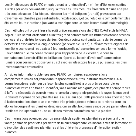
Les 34 télescopes de PLATO enregistreront la luminosité d’un million d’étoiles en continu
sur des périodes pouvant aller jusqu’à trois ans. Ces mesures feront l’objet d’une analyse
très poussée au sol, à la fois pour détecter les mini-éclipses (transit) provoquées par
d’éventuelles planètes passant entre leur étoile et nous, et pour étudier le comportement des
étoiles via leurs vibrations (suivant la technique connue sous le nom d’astérosismologie).
Ces méthodes ont prouvé leur efficacité grâce aux missions du CNES CoRoT et de la NASA
Kepler. Elles seront ici étendues à un très grand nombre d’étoiles brillantes et donc proches
de nous, et sur de très longues durées. Ces deux points sont capitaux : la durée permet de
détecter les exoplanètes à longue période (par exemple un an), suffisamment éloignées de
leur étoile pour que si l’eau existe à leur surface elle puisse se trouver sous forme liquide,
une condition que l’on pense requise pour l’apparition de la vie telle que nous la
connaissons. Le choix d’étoiles brillantes répond au besoin d’avoir suffisamment de
lumière pour permettre d’observer au sol avec les télescopes les plus puissants, les plus
intéressantes d’entres elles.
Ainsi, les informations obtenues avec PLATO, combinées aux observations
complémentaires au sol, voire dans l’espace avec d’autres instruments comme GAIA,
permettront de caractériser de façon la plus complète et la plus précise possible les
planètes détectées en transit. Identifier, sans aucune ambiguité, des planètes comparables
à la Terre nécessite de pouvoir mesurer avec la plus grande précision le rayon, la masse et
la densité moyenne de ces planètes mais aussi leur âge. Cette precision sera atteinte grâce
à la détermination sismique, elle-même très précise, de ces mêmes paramètres pour les
étoiles hébergeant les planètes détectées, car en effet la connaissance de ces paramètres de
l’étoile est indispensable au calcul de ces mêmes paramètres pour la planète.
Ces informations obtenues pour un ensemble de systèmes planétaires présentant une
vaste gamme de propriétés permettra de mieux comprendre les mécanismes de formation et
d’évolution des systèmes planétaires et les différents processus d’interaction étoile -
planètes.