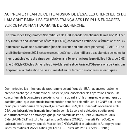
AU PREMIER PLAN DE CETTE MISSION DE L’ESA, LES CHERCHEURS DU
LAM SONT PARMI LES ÉQUIPES FRANÇAISES LES PLUS ENGAGÉES
SUR CE FASCINANT DOMAINE DE RECHERCHE.
Le Comité des Programmes Scientifiques de l’ESA vient de sélectionner la mission PLAnet
ary Transits and Oscillation of stars (PLATO), consacrée à l’étude de la formation et de l’év
olution des systèmes planétaires (une étoile et une ou plusieurs planètes). PLATO, qui de
vrait être lancée en 2024, détectera et caractérisera des milliers d’exoplanètes de toutes ta
illes, dont plusieurs dizaines semblables à la Terre, ainsi que leurs étoiles hôtes. Le CNE
S, le CNRS, le CEA, les Universités d’Aix-Marseille et de Paris et l’Observatoire de Paris par
ticiperont à la réalisation de l’instrument et au traitement des données scientifiques.
Comme toutes les missions du programme scientifique de l’ESA, l’agence européenne
prendra en charge la réalisation du satellite, son lancement et les opérations en vol. Un
consortium de laboratoires européens fournira quant à lui la charge utile scientifique du
satellite, ainsi que le centre de traitement des données scientifiques. Le CNES est un des
principaux partenaires de ce projet, aux côtés du CNRS, de l’Observatoire de Paris et du
CEA. Les laboratoires français impliqués sont le Laboratoire d’études spatiales et
d’instrumentation en astrophysique (Observatoire de Paris/CNRS/Université Paris
Diderot/UPMC), l’Institut d’Astrophysique Spatiale (CNRS/Université Paris-Sud), le
Laboratoire d’astrophysique de Marseille (CNRS/AMU) et le Laboratoire Astrophysique
Instrumentation et Modélisation (CEA/IRFU – Université Paris Diderot – CNRS)..