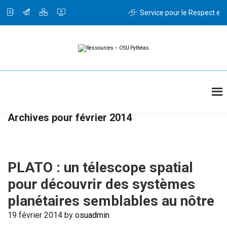
Passer
Passer
au
à
Service pour le Respect et l
contenu
la
principal
barre
latérale
principale
Ressources
Ressources
-
OSU
Pythéas
Archives pour février 2014
PLATO : un télescope spatial
pour découvrir des systèmes
planétaires semblables au nôtre
19 février 2014
by
osuadmin