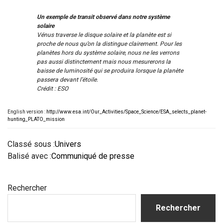
Un exemple de transit observé dans notre système
solaire
Vénus traverse le disque solaire et la planète est si
proche de nous qu’on la distingue clairement. Pour les
planètes hors du système solaire, nous ne les verrons
pas aussi distinctement mais nous mesurerons la
baisse de luminosité qui se produira lorsque la planète
passera devant l’étoile.
Crédit : ESO
English version :
http://www.esa.int/Our_Activities/Space_Science/ESA_selects_planet-
hunting_PLATO_mission
Classé sous :
Univers
Balisé avec :
Communiqué de presse
Barre
Rechercher
latérale
principale
Rechercher