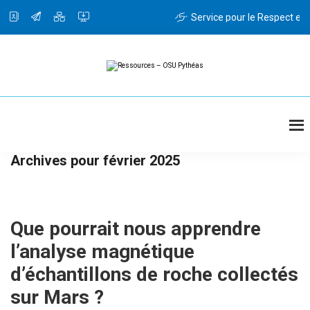
Passer
Passer
au
à
Service pour le Respect et l
contenu
la
principal
barre
latérale
principale
Ressources
Ressources
-
OSU
Pythéas
Archives pour février 2025
Que pourrait nous apprendre
l’analyse magnétique
d’échantillons de roche collectés
sur Mars ?