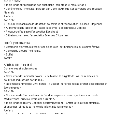
16h15-18h15 :
> Table ronde sur l’eau dans nos quotidiens : comprendre, mesurer, agir
> Conférence sur Projet Natur’Adapt par Ophélia Abis du Conservatoire des Espaces
Naturels
Ateliers
14h-16h :
> Épluchure Beach avec le Master d’Eco-poétique et l’association Sciences Citoyennes
> Alimentation durable et anti gaspillage avec l’association La Cantina
> Fresque de l’eau avec l’assocation Eau’dyssé
> Débat mouvent avec l’association Sciences Citoyennes
SOIRÉE (18h30 à 23h)
> Cérémonie d’ouverture avec prises de paroles institutionnelles puis soirée festive.
> Concert du groupe The Fheals.
> Buffet
SAMEDI
APRÈS-MIDI (14h à 18h)
Conférences et tables rondes
14h-16h :
> Conférence de Fabien Bartolotti – « De Marseille au golfe de Fos : deux siècles de
pollutions industrialo-portuaires »
>Table ronde animée par Cyril Batolo – « L’océan, miroir de nos aspirations écologiques et
économiques »
16h-18h :
> Conférence de Charles-François Boudouresque – « Les écosystèmes marins de
Méditerranée : crise ou rémission durable ? »
> Table ronde de Thierry Gauquelin et Rémi Savazzi – « Atténuation et adaptation au
changement climatique : le rôle de la forêtméditerranéenne »
Ateliers