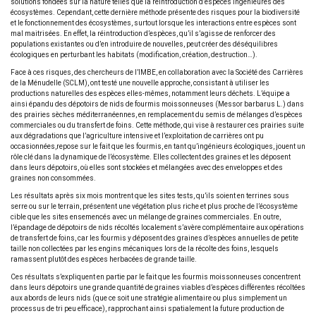
solutions fondées sur la nature telles que la réintroduction d’espèces ingénieures des
écosystèmes. Cependant, cette dernière méthode présente des risques pour la biodiversité
et le fonctionnement des écosystèmes, surtout lorsque les interactions entre espèces sont
mal maitrisées. En effet, la réintroduction d’espèces, qu’il s’agisse de renforcer des
populations existantes ou d’en introduire de nouvelles, peut créer des déséquilibres
écologiques en perturbant les habitats (modification, création, destruction…).
Face à ces risques, des chercheurs de l’IMBE, en collaboration avec la Société des Carrières
de la Ménudelle (SCLM), ont testé une nouvelle approche, consistant à utiliser les
productions naturelles des espèces elles-mêmes, notamment leurs déchets. L’équipe a
ainsi épandu des dépotoirs de nids de fourmis moissonneuses (Messor barbarus L.) dans
des prairies sèches méditerranéennes, en remplacement du semis de mélanges d’espèces
commerciales ou du transfert de foins. Cette méthode, qui vise à restaurer ces prairies suite
aux dégradations que l’agriculture intensive et l’exploitation de carrières ont pu
occasionnées,repose sur le fait que les fourmis, en tant qu’ingénieurs écologiques, jouent un
rôle clé dans la dynamique de l’écosystème. Elles collectent des graines et les déposent
dans leurs dépotoirs, où elles sont stockées et mélangées avec des enveloppes et des
graines non consommées.
Les résultats après six mois montrent que les sites tests, qu’ils soient en terrines sous
serre ou sur le terrain, présentent une végétation plus riche et plus proche de l’écosystème
cible que les sites ensemencés avec un mélange de graines commerciales. En outre,
l’épandage de dépotoirs de nids récoltés localement s’avère complémentaire aux opérations
de transfert de foins, car les fourmis y déposent des graines d’espèces annuelles de petite
taille non collectées par les engins mécaniques lors de la récolte des foins, lesquels
ramassent plutôt des espèces herbacées de grande taille.
Ces résultats s’expliquent en partie par le fait que les fourmis moissonneuses concentrent
dans leurs dépotoirs une grande quantité de graines viables d’espèces différentes récoltées
aux abords de leurs nids (que ce soit une stratégie alimentaire ou plus simplement un
processus de tri peu efficace), rapprochant ainsi spatialement la future production de