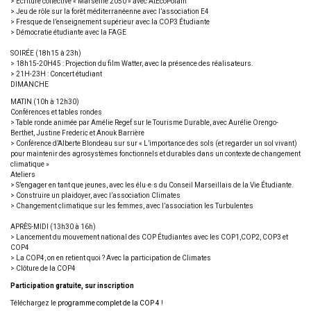
> Écriture collective « Marseille 2050 » avec AtEcoPolam
> Jeu de rôle sur la forêt méditerranéenne avec l’association E4
> Fresque de l’enseignement supérieur avec la COP3 Étudiante
> Démocratie étudiante avec la FAGE
SOIRÉE (18h15 à 23h)
> 18h15-20H45 : Projection du film Watter, avec la présence des réalisateurs.
> 21H-23H : Concert étudiant
DIMANCHE
MATIN (10h à 12h30)
Conférences et tables rondes
> Table ronde animée par Amélie Regef sur le Tourisme Durable, avec Aurélie Orengo-
Berthet, Justine Frederic et Anouk Barrière
> Conférence d’Alberte Blondeau sur sur « L’importance des sols (et regarder un sol vivant)
pour maintenir des agrosystèmes fonctionnels et durables dans un contexte de changement
climatique »
Ateliers
> S’engager en tant que jeunes, avec les élu·e·s du Conseil Marseillais de la Vie Étudiante.
> Construire un plaidoyer, avec l’association Climates
> Changement climatique sur les femmes, avec l’association les Turbulentes
APRÈS-MIDI (13h30 à 16h)
> Lancement du mouvement national des COP Étudiantes avec les COP1,COP2, COP3 et
COP4
> La COP4, on en retient quoi ? Avec la participation de Climates
> Clôture de la COP4
Participation gratuite, sur inscription
Téléchargez le
programme complet de la COP 4
!