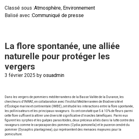
Classé sous :
Atmosphère
,
Environnement
Balisé avec :
Communiqué de presse
La flore spontanée, une alliée
naturelle pour protéger les
vergers
3 février 2025
by
osuadmin
Dans les vergers de pommiers méditerranéens de la Basse Vallée de la Durance, les
chercheurs d’INRAE, en collaboration avec l’Institut Méditerranéen de Biodiversité et
d’Écologie marine et continentale (IMBE), ont étudié les interactions entre la flore spontanée,
les pollinisateurs et les principaux ravageurs. Ils ont constaté que 5 à 10 % de fleurs parmi
cette flore suffisent à attirer une diversité significative d’insectes bénéfiques. Parmi eux
figurent les syrphes et les guêpes parasitoïdes, deux précieux alliés dans la lutte contre des
ravageurs comme le carpocapse des pommes (Cydia pomonella) et le puceron cendré du
pommier (Dysaphis plantaginea), qui représentent des menaces majeures pour la
pomiculture.