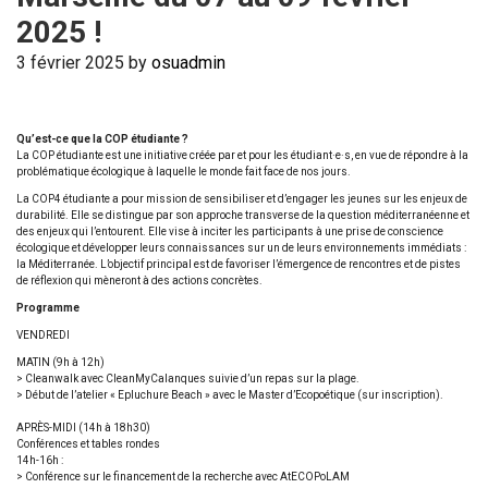
2025 !
3 février 2025
by
osuadmin
Qu’est-ce que la COP étudiante ?
La COP étudiante est une initiative créée par et pour les étudiant·e·s, en vue de répondre à la
problématique écologique à laquelle le monde fait face de nos jours.
La COP4 étudiante a pour mission de sensibiliser et d’engager les jeunes sur les enjeux de
durabilité. Elle se distingue par son approche transverse de la question méditerranéenne et
des enjeux qui l’entourent. Elle vise à inciter les participants à une prise de conscience
écologique et développer leurs connaissances sur un de leurs environnements immédiats :
la Méditerranée. L’objectif principal est de favoriser l’émergence de rencontres et de pistes
de réflexion qui mèneront à des actions concrètes.
Programme
VENDREDI
MATIN (9h à 12h)
> Cleanwalk avec CleanMyCalanques suivie d’un repas sur la plage.
> Début de l’atelier « Epluchure Beach » avec le Master d’Ecopoétique (sur inscription).
APRÈS-MIDI (14h à 18h30)
Conférences et tables rondes
14h-16h :
> Conférence sur le financement de la recherche avec AtECOPoLAM