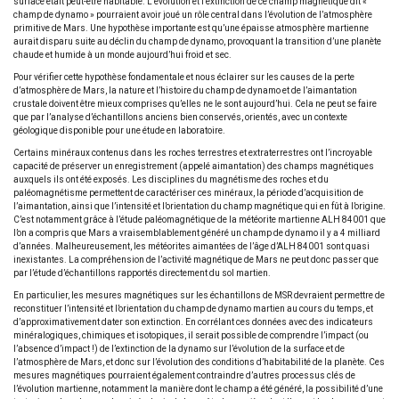
surface était peut-être habitable. L’évolution et l’extinction de ce champ magnétique dit «
champ de dynamo » pourraient avoir joué un rôle central dans l’évolution de l’atmosphère
primitive de Mars. Une hypothèse importante est qu’une épaisse atmosphère martienne
aurait disparu suite au déclin du champ de dynamo, provoquant la transition d’une planète
chaude et humide à un monde aujourd’hui froid et sec.
Pour vérifier cette hypothèse fondamentale et nous éclairer sur les causes de la perte
d’atmosphère de Mars, la nature et l’histoire du champ de dynamo et de l’aimantation
crustale doivent être mieux comprises qu’elles ne le sont aujourd’hui. Cela ne peut se faire
que par l’analyse d’échantillons anciens bien conservés, orientés, avec un contexte
géologique disponible pour une étude en laboratoire.
Certains minéraux contenus dans les roches terrestres et extraterrestres ont l’incroyable
capacité de préserver un enregistrement (appelé aimantation) des champs magnétiques
auxquels ils ont été exposés. Les disciplines du magnétisme des roches et du
paléomagnétisme permettent de caractériser ces minéraux, la période d’acquisition de
l’aimantation, ainsi que l’intensité et l’orientation du champ magnétique qui en fût à l’origine.
C’est notamment grâce à l’étude paléomagnétique de la météorite martienne ALH 84001 que
l’on a compris que Mars a vraisemblablement généré un champ de dynamo il y a 4 milliard
d’années. Malheureusement, les météorites aimantées de l’âge d’ALH 84001 sont quasi
inexistantes. La compréhension de l’activité magnétique de Mars ne peut donc passer que
par l’étude d’échantillons rapportés directement du sol martien.
En particulier, les mesures magnétiques sur les échantillons de MSR devraient permettre de
reconstituer l’intensité et l’orientation du champ de dynamo martien au cours du temps, et
d’approximativement dater son extinction. En corrélant ces données avec des indicateurs
minéralogiques, chimiques et isotopiques, il serait possible de comprendre l’impact (ou
l’absence d’impact !) de l’extinction de la dynamo sur l’évolution de la surface et de
l’atmosphère de Mars, et donc sur l’évolution des conditions d’habitabilité de la planète. Ces
mesures magnétiques pourraient également contraindre d’autres processus clés de
l’évolution martienne, notamment la manière dont le champ a été généré, la possibilité d’une