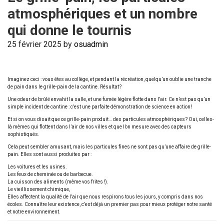
atmosphériques et un nombre
qui donne le tournis
25 février 2025
by
osuadmin
Imaginez ceci : vous êtes au collège, et pendant la récréation, quelqu’un oublie une tranche
de pain dans le grille-pain de la cantine. Résultat ?
Une odeur de brûlé envahit la salle, et une fumée légère flotte dans l’air. Ce n’est pas qu’un
simple incident de cantine : c’est une parfaite démonstration de science en action !
Et si on vous disait que ce grille-pain produit… des particules atmosphériques ? Oui, celles-
là mêmes qui flottent dans l’air de nos villes et que l’on mesure avec des capteurs
sophistiqués.
Cela peut sembler amusant, mais les particules fines ne sont pas qu’une affaire de grille-
pain. Elles sont aussi produites par :
Les voitures et les usines.
Les feux de cheminée ou de barbecue.
La cuisson des aliments (même vos frites !).
Le vieillissement chimique,
Elles affectent la qualité de l’air que nous respirons tous les jours, y compris dans nos
écoles. Connaître leur existence, c’est déjà un premier pas pour mieux protéger notre santé
et notre environnement.