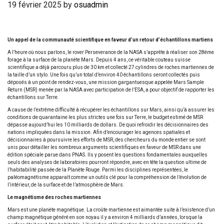
19 février 2025
by
osuadmin
Un appel de la communauté scientifique en faveur d’un retour d’échantillons martiens
A l’heure où nous parlons, le rover Perseverance de la NASA s’apprête à réaliser son 28ème
forage à la surface de la planète Mars. Depuis 4 ans, ce véritable couteau suisse
scientifique a déjà parcouru plus de 30 km et collecté 27 cylindres de roches martiennes de
la taille d’un stylo. Une fois qu’un total d’environ 40 échantillons seront collectés puis
déposés à un point de rendez-vous, une mission gargantuesque appelée Mars Sample
Return (MSR) menée par la NASA avec participation de l’ESA, a pour objectif de rapporter les
échantillons sur Terre.
A cause de l’extrême difficulté à récupérer les échantillons sur Mars, ainsi qu’à assurer les
conditions de quarantaine les plus strictes une fois sur Terre, le budget estimé de MSR
dépasse aujourd’hui les 10 milliards de dollars. De quoi refroidir les décisionnaires des
nations impliquées dans la mission. Afin d’encourager les agences spatiales et
décisionnaires à poursuivre les efforts de MSR, des chercheurs du monde entier se sont
unis pour détailler les nombreux arguments scientifiques en faveur de MSR dans une
édition spéciale parue dans PNAS. Ils y posent les questions fondamentales auxquelles
seuls des analyses de laboratoires pourront répondre, avec en tête la question ultime de
l’habitabilité passée de la Planète Rouge. Parmi les disciplines représentées, le
paléomagnétisme apparaît comme un outils clé pour la compréhension de l’évolution de
l’intérieur, de la surface et de l’atmosphère de Mars.
Le magnétisme des roches martiennes
Mars est une planète magnétique. La croûte martienne est aimantée suite à l’existence d’un
champ magnétique généré en son noyau il y a environ 4 milliards d’années, lorsque la