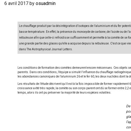
6 avril 2017
by
osuadmin
Le chauffage produit par la désintégration d’isotopes de l’aluminium et du fer pote
basse température. En effet, la présence du monoxyde de carbone, de l’azote ou de l
nébuleuse afin que celle-ci refroidisse suffisamment et permette à la comète de se for
une grande partie des glaces qu’elle a acquise depuis la nébuleuse. C’est ce que vie
dans The Astrophysical Journal Letters.
Les conditions de formation des comètes demeurent encore méconnues. Ces objets se s
parents. Dans ces conditions, l’équipe a simulé l’influence du chauffage radiogéniqu
les abondances canoniques de l’aluminium 26 et le fer 60, les deux nuclides dont la 
Les résultats de l’étude décrivent qu’il est à la fois impossible de former rapideme
croissance a été très rapide, la comète ou son corps parent ont dû se former entre 2,2 
temps, alors ils ont pu préserver la majorité de leurs espèces volatiles.
De 
pos
gla
l’a
cor