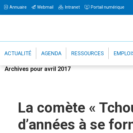
Passer
Passer
Passer
Annuaire
Webmail
Intranet
Portail numérique
à
au
à
la
contenu
la
navigation
principal
barre
principale
latérale
principale
ACTUALITÉ
AGENDA
RESSOURCES
EMPLOI
Archives pour avril 2017
La comète « Tchou
d’années à se for