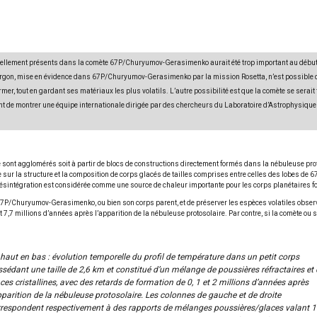
ntiellement présents dans la comète 67P/Churyumov-Gerasimenko aurait été trop important au début 
’argon, mise en évidence dans 67P/Churyumov-Gerasimenko par la mission Rosetta, n’est possible que
mer, tout en gardant ses matériaux les plus volatils. L’autre possibilité est que la comète se serait
nt de montrer une équipe internationale dirigée par des chercheurs du Laboratoire d’Astrophysique 
ont agglomérés soit à partir de blocs de constructions directement formés dans la nébuleuse proto
e sur la structure et la composition de corps glacés de tailles comprises entre celles des lobes de
désintégration est considérée comme une source de chaleur importante pour les corps planétaires fo
nt 67P/Churyumov-Gerasimenko, ou bien son corps parent, et de préserver les espèces volatiles obser
et 7,7 millions d’années après l’apparition de la nébuleuse protosolaire. Par contre, si la comète o
haut en bas : évolution temporelle du profil de température dans un petit corps
sédant une taille de 2,6 km et constitué d’un mélange de poussières réfractaires et 
ces cristallines, avec des retards de formation de 0, 1 et 2 millions d’années après
pparition de la nébuleuse protosolaire. Les colonnes de gauche et de droite
respondent respectivement à des rapports de mélanges poussières/glaces valant 1