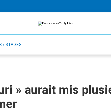
Ressources
Ressources
-
OSU
Pythéas
S / STAGES
ri » aurait mis plusi
mer