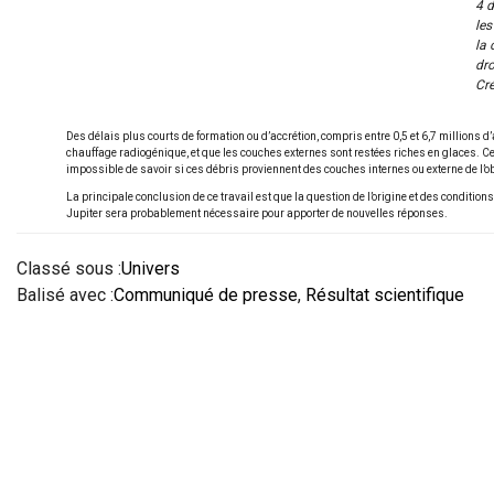
4 d
les
la 
dro
Cré
Des délais plus courts de formation ou d’accrétion, compris entre 0,5 et 6,7 millions 
chauffage radiogénique, et que les couches externes sont restées riches en glaces. 
impossible de savoir si ces débris proviennent des couches internes ou externe de l’obj
La principale conclusion de ce travail est que la question de l’origine et des condi
Jupiter sera probablement nécessaire pour apporter de nouvelles réponses.
Classé sous :
Univers
Balisé avec :
Communiqué de presse
,
Résultat scientifique