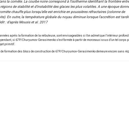
ans la comète. La courbe noire correspond à l’isotherme identifiant la frontière entr
 régions de stabilité et d’instabilité des glaces les plus volatiles. A une époque donné
comète chauffe plus lorsqu’elle est enrichie en poussières réfractaires (colonne de
ite). En outre, la température globale du noyau diminue lorsque l’accrétion est tardi
dit : d’après Mousis et al. 2017
d’années après la formation de la nébuleuse, sont envisageables si l’on admet que l’intérieur profond
Cependant, si 67P/Churyumov-Gerasimenko s’est formée à partir de morceaux issus d’un tel corps pa
et primitif.
tions de formation des blocs de construction de 67P/Churyumov-Gerasimenko demeure encore sans répo