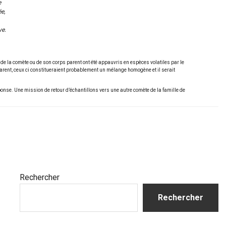
e
e,
ve.
 de la comète ou de son corps parent ont été appauvris en espèces volatiles par le
rent, ceux ci constitueraient probablement un mélange homogène et il serait
nse. Une mission de retour d’échantillons vers une autre comète de la famille de
Barre
Rechercher
latérale
Rechercher
principale