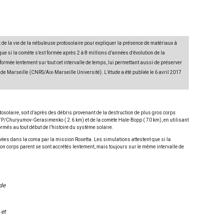
de la vie de la nébuleuse protosolaire pour expliquer la présence de matériaux à
 si la comète s’est formée après 2 à 8 millions d’années d’évolution de la
 formée lentement sur tout cet intervalle de temps, lui permettant aussi de préserver
de Marseille (CNRS/Aix-Marseille Université). L’étude a été publiée le 6 avril 2017
solaire, soit d’après des débris provenant de la destruction de plus gros corps
 67P/Churyumov-Gerasimenko ( 2.6 km) et de la comète Hale-Bopp ( 70 km), en utilisant
rmés au tout début de l’histoire du système solaire.
vées dans la coma par la mission Rosetta. Les simulations attestent que si la
u son corps parent se sont accrétés lentement, mais toujours sur le même intervalle de
de
 et