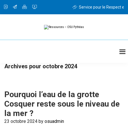
Passer
Passer
au
à
Service pour le Respect et l
contenu
la
principal
barre
latérale
principale
Ressources
Ressources
-
OSU
Pythéas
Archives pour octobre 2024
Pourquoi l’eau de la grotte
Cosquer reste sous le niveau de
la mer ?
23 octobre 2024
by
osuadmin