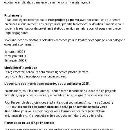
étudiante, implication dans un organisme non universitaire, etc.)
Prix lauréats
Chaque catégorie récompensera
trois projets gagnants
, avec des conditions qui seront
précisées ultérieurement. Les prix pourront prendre la forme d’une dotation financière pour
soutenir la réalisation du projet lauréat et/ou d’un don en nature pour chaque membre de
l’équipe gagnante.
Voici une idée des montants potentiels accordés pour la totalité de chaque prix par catégorie
et restant à confirmer :
1er prix : 1000 €
2ème prix : 800 €
3ème prix : 500 €
Modalités d’inscription
Le règlement du concours sera mis en ligne très prochainement.
Les modalités d’inscription y seront associées.
L’ouverture des inscriptions est prévue courant janvier 2025.
En attendant, pour les étudiants qui souhaitent s’inscrire dans le cadre d’un projet de
formation, rapprochez-vous dès que possible d’un enseignant de votre formation.
Pour l’ensemble des projets des étudiant.e.s qui souhaitent s’inscrire au Concours
ODD,
tout le réseau des partenaires du Label Agir Ensemble se met à votre
disposition
pour vous accompagner, vous fournir des contacts (voir tableau
téléchargeable »… ») et peut-être même vous soutenir dans votre démarche.
Partenaires du Label Agir Ensemble