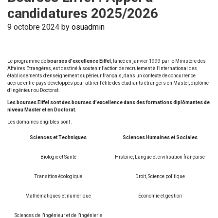
candidatures 2025/2026
9 octobre 2024
by
osuadmin
Le programme de
bourses d’excellence Eiffel
, lancé en janvier 1999 par le Ministère des
Affaires Etrangères, est destiné à soutenir l’action de recrutement à l’international des
établissements d’enseignement supérieur français, dans un contexte de concurrence
accrue entre pays développés pour attirer l’élite des étudiants étrangers en Master, diplôme
d’Ingénieur ou Doctorat.
Les bourses Eiffel sont des bourses d’excellence dans des formations diplômantes de
niveau Master et en Doctorat.
Les domaines éligibles sont :
Sciences et Techniques
Sciences Humaines et Sociales
Biologie et Santé
Histoire, Langue et civilisation française
Transition écologique
Droit, Science politique
Mathématiques et numérique
Économie et gestion
Sciences de l’ingénieur et de l’ingénierie