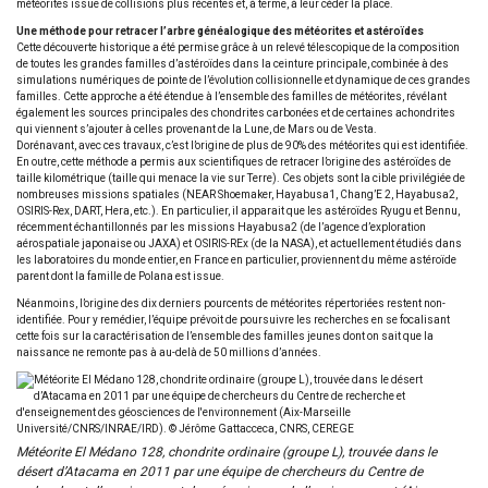
météorites issue de collisions plus récentes et, à terme, à leur céder la place.
Une méthode pour retracer l’arbre généalogique des météorites et astéroïdes
Cette découverte historique a été permise grâce à un relevé télescopique de la composition
de toutes les grandes familles d’astéroïdes dans la ceinture principale, combinée à des
simulations numériques de pointe de l’évolution collisionnelle et dynamique de ces grandes
familles. Cette approche a été étendue à l’ensemble des familles de météorites, révélant
également les sources principales des chondrites carbonées et de certaines achondrites
qui viennent s’ajouter à celles provenant de la Lune, de Mars ou de Vesta.
Dorénavant, avec ces travaux, c’est l’origine de plus de 90% des météorites qui est identifiée.
En outre, cette méthode a permis aux scientifiques de retracer l’origine des astéroïdes de
taille kilométrique (taille qui menace la vie sur Terre). Ces objets sont la cible privilégiée de
nombreuses missions spatiales (NEAR Shoemaker, Hayabusa1, Chang’E 2, Hayabusa2,
OSIRIS-Rex, DART, Hera, etc.). En particulier, il apparait que les astéroïdes Ryugu et Bennu,
récemment échantillonnés par les missions Hayabusa2 (de l’agence d’exploration
aérospatiale japonaise ou JAXA) et OSIRIS-REx (de la NASA), et actuellement étudiés dans
les laboratoires du monde entier, en France en particulier, proviennent du même astéroïde
parent dont la famille de Polana est issue.
Néanmoins, l’origine des dix derniers pourcents de météorites répertoriées restent non-
identifiée. Pour y remédier, l’équipe prévoit de poursuivre les recherches en se focalisant
cette fois sur la caractérisation de l’ensemble des familles jeunes dont on sait que la
naissance ne remonte pas à au-delà de 50 millions d’années.
Météorite El Médano 128, chondrite ordinaire (groupe L), trouvée dans le
désert d’Atacama en 2011 par une équipe de chercheurs du Centre de