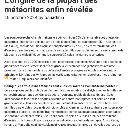
L’origine de la plupart des
météorites enfin révélée
16 octobre 2024
by
osuadmin
Une équipe de recherche internationale a démontré que 70% de l’ensemble des chutes de
météorites répertoriées sont issues de trois jeunes familles d’astéroïdes (Karin, Koronis et
Massalia), nées de collisions qui se sont produites il y a 5.8, 7.5 et environ 40 millions
d’années dans la ceinture principale d’astéroïdes. Plus particulièrement, la seule famille de
Massalia a été identifiée comme la source de 37% des météorites répertoriées.
Alors que plus de 70 000 météorites sont répertoriées, seulement 6% d’entre elles pouvaient
jusqu’alors être clairement identifiées grâce à leur composition (achondrites) comme
provenant de la Lune, de Mars ou de Vesta, l’un des plus gros astéroïdes de la ceinture
principale. L’origine des 94% autres météorites, majoritairement des chondrites ordinaires
2
, restait jusqu’alors non-identifiée.
Pourquoi ces trois jeunes familles sont-elles les sources d’autant de météorites ?
Cela s’explique par le cycle de vie des familles d’astéroïdes. En effet, les jeunes familles se
caractérisent par une abondance de petits fragments résiduels des collisions. Cette
surabondance favorise les risques de collisions entre les fragments et, couplée à leur
grande mobilité, leurs sorties de la ceinture, potentiellement en direction de la Terre. Les
familles d’astéroïdes issues de collisions plus anciennes sont au contraire des sources de
météorites « taries ». Les petits fragments qui les composaient auparavant en abondance
se sont naturellement érodés jusqu’à disparaître après quelques dizaines de millions
d’années du fait des collisions successives et de leur évolution dynamique. Ainsi, Karin,
Koronis et Massalia sont inévitablement vouées à cohabiter avec de nouvelles sources de