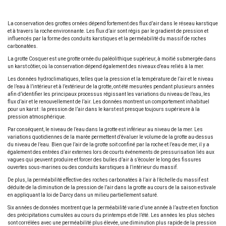
La conservation des grottes ornées dépend fortement des flux d’air dans le réseau karstique
et à travers la roche environnante. Les flux d’air sont régis par le gradient de pression et
influencés par la forme des conduits karstiques et la perméabilité du massif de roches
carbonatées.
La grotte Cosquer est une grotte ornée du paléolithique supérieur, à moitié submergée dans
un karst côtier, où la conservation dépend également des niveaux d’eau reliés à la mer.
Les données hydroclimatiques, telles que la pression et la température de l’air et le niveau
de l’eau à l’intérieur et à l’extérieur de la grotte, ont été mesurées pendant plusieurs années
afin d’identifier les principaux processus régissant les variations du niveau de l’eau, les
flux d’air et le renouvellement de l’air. Les données montrent un comportement inhabituel
pour un karst : la pression de l’air dans le karst est presque toujours supérieure à la
pression atmosphérique.
Par conséquent, le niveau de l’eau dans la grotte est inférieur au niveau de la mer. Les
variations quotidiennes de la marée permettent d’évaluer le volume de la grotte au-dessus
du niveau de l’eau. Bien que l’air de la grotte soit confiné par la roche et l’eau de mer, il y a
également des entrées d’air externes lors de courts événements de pressurisation liés aux
vagues qui peuvent produire et forcer des bulles d’air à s’écouler le long des fissures
ouvertes sous-marines ou des conduits karstiques à l’intérieur du massif.
De plus, la perméabilité effective des roches carbonatées à l’air à l’échelle du massif est
déduite de la diminution de la pression de l’air dans la grotte au cours de la saison estivale
en appliquant la loi de Darcy dans un milieu partiellement saturé.
Six années de données montrent que la perméabilité varie d’une année à l’autre et en fonction
des précipitations cumulées au cours du printemps et de l’été. Les années les plus sèches
sont corrélées avec une perméabilité plus élevée, une diminution plus rapide de la pression