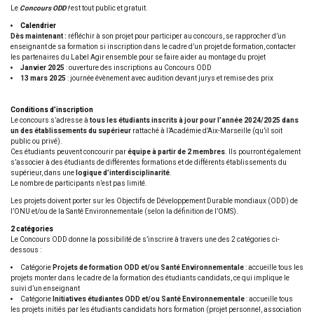
Le
Concours ODD !
est tout public et gratuit.
Calendrier
Dès maintenant :
réfléchir à son projet pour participer au concours, se rapprocher d’un
enseignant de sa formation si inscription dans le cadre d’un projet de formation, contacter
les partenaires du Label Agir ensemble pour se faire aider au montage du projet
Janvier 2025
: ouverture des inscriptions au Concours ODD
13 mars 2025
: journée évènement avec audition devant jurys et remise des prix
Conditions d’inscription
Le concours s’adresse à
tous les étudiants inscrits à jour pour l’année 2024/2025 dans
un des établissements du supérieur
rattaché à l’Académie d’Aix-Marseille (qu’il soit
public ou privé).
Ces étudiants peuvent concourir par
équipe à partir de 2 membres
. Ils pourront également
s’associer à des étudiants de différentes formations et de différents établissements du
supérieur, dans une
logique d’interdisciplinarité
.
Le nombre de participants n’est pas limité.
Les projets doivent porter sur les Objectifs de Développement Durable mondiaux (ODD) de
l’ONU et/ou de la Santé Environnementale (selon la définition de l’OMS).
2 catégories
Le Concours ODD donne la possibilité de s’inscrire à travers une des 2 catégories ci-
dessous :
Catégorie
Projets de formation ODD et/ou Santé Environnementale
: accueille tous les
projets monter dans le cadre de la formation des étudiants candidats, ce qui implique le
suivi d’un enseignant
Catégorie
Initiatives étudiantes ODD et/ou Santé Environnementale
: accueille tous
les projets initiés par les étudiants candidats hors formation (projet personnel, association