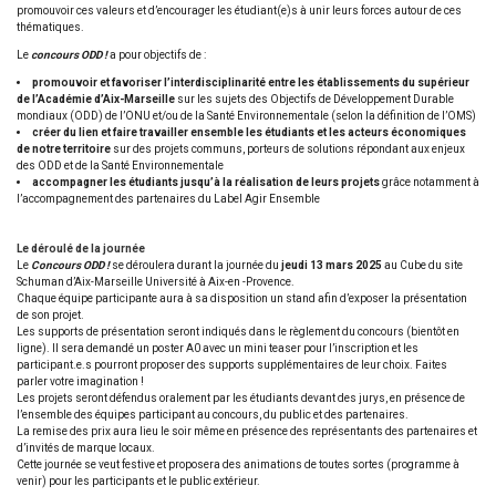
promouvoir ces valeurs et d’encourager les étudiant(e)s à unir leurs forces autour de ces
thématiques.
Le
concours ODD !
a pour objectifs de :
promouvoir et favoriser l’interdisciplinarité entre les établissements du supérieur
de l’Académie d’Aix-Marseille
sur les sujets des Objectifs de Développement Durable
mondiaux (ODD) de l’ONU et/ou de la Santé Environnementale (selon la définition de l’OMS)
créer du lien et faire travailler ensemble les étudiants et les acteurs économiques
de notre territoire
sur des projets communs, porteurs de solutions répondant aux enjeux
des ODD et de la Santé Environnementale
accompagner les étudiants jusqu’à la réalisation de leurs projets
grâce notamment à
l’accompagnement des partenaires du Label Agir Ensemble
Le déroulé de la journée
Le
Concours ODD !
se déroulera durant la journée du
jeudi 13 mars 2025
au Cube du site
Schuman d’Aix-Marseille Université à Aix-en -Provence.
Chaque équipe participante aura à sa disposition un stand afin d’exposer la présentation
de son projet.
Les supports de présentation seront indiqués dans le règlement du concours (bientôt en
ligne). Il sera demandé un poster A0 avec un mini teaser pour l’inscription et les
participant.e.s pourront proposer des supports supplémentaires de leur choix. Faites
parler votre imagination !
Les projets seront défendus oralement par les étudiants devant des jurys, en présence de
l’ensemble des équipes participant au concours, du public et des partenaires.
La remise des prix aura lieu le soir même en présence des représentants des partenaires et
d’invités de marque locaux.
Cette journée se veut festive et proposera des animations de toutes sortes (programme à
venir) pour les participants et le public extérieur.