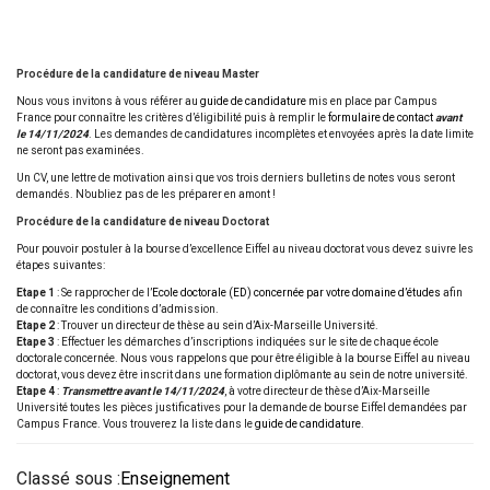
Procédure de la candidature de niveau Master
Nous vous invitons à vous référer au
guide de candidature
mis en place par Campus
France pour connaître les critères d’éligibilité puis à remplir le
formulaire de contact
avant
le 14/11/2024
. Les demandes de candidatures incomplètes et envoyées après la date limite
ne seront pas examinées.
Un CV, une lettre de motivation ainsi que vos trois derniers bulletins de notes vous seront
demandés. N’oubliez pas de les préparer en amont !
Procédure de la candidature de niveau Doctorat
Pour pouvoir postuler à la bourse d’excellence Eiffel au niveau doctorat vous devez suivre les
étapes suivantes:
Etape 1
: Se rapprocher de l’
Ecole doctorale (ED) concernée par votre domaine d’études
afin
de connaître les conditions d’admission.
Etape 2
: Trouver un directeur de thèse au sein d’Aix-Marseille Université.
Etape 3
: Effectuer les démarches d’inscriptions indiquées sur le site de chaque école
doctorale concernée. Nous vous rappelons que pour être éligible à la bourse Eiffel au niveau
doctorat, vous devez être inscrit dans une formation diplômante au sein de notre université.
Etape 4
:
Transmettre avant le 14/11/2024
, à votre directeur de thèse d’Aix-Marseille
Université toutes les pièces justificatives pour la demande de bourse Eiffel demandées par
Campus France. Vous trouverez la liste dans le
guide de candidature
.
Classé sous :
Enseignement