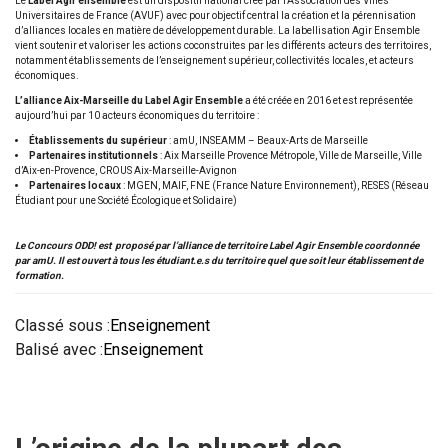
Le
Label Agir ensemble
est un dispositif national créé par l’Association des Villes
Universitaires de France (AVUF) avec pour objectif central la création et la pérennisation
d’alliances locales en matière de développement durable. La labellisation Agir Ensemble
vient soutenir et valoriser les actions coconstruites par les différents acteurs des territoires,
notamment établissements de l’enseignement supérieur, collectivités locales, et acteurs
économiques.
L’alliance Aix-Marseille du Label Agir Ensemble
a été créée en 2016 et est représentée
aujourd’hui par 10 acteurs économiques du territoire :
Établissements du supérieur
: amU, INSEAMM – Beaux-Arts de Marseille
Partenaires institutionnels
: Aix Marseille Provence Métropole, Ville de Marseille, Ville
d’Aix-en-Provence, CROUS Aix-Marseille-Avignon
Partenaires locaux
: MGEN, MAIF, FNE (France Nature Environnement), RESES (Réseau
Étudiant pour une Société Écologique et Solidaire)
Le Concours ODD! est proposé par l’alliance de territoire Label Agir Ensemble coordonnée
par amU. Il est ouvert à tous les étudiant.e.s du territoire quel que soit leur établissement de
formation.
Classé sous :
Enseignement
Balisé avec :
Enseignement