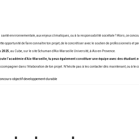
santé environnementale, aux enjeux climatiques, ou à la responsabilité sociétale ? Alors, ce concours
 opportunité de faire connaître ton projet, de le concrétiser avec le soutien de professionnels et p
s 2025
, au Cube, sur le site Schuman d’Aix-Marseille Université, à Aix-en-Provence.
 toute l’académie d’Aix-Marseille, tu peux également constituer une équipe avec des étudiant.
accompagner dans l’élaboration de ton projet. N’hésite pas à les contacter dès maintenant, ou à t
concours-objectif-developpement-durable