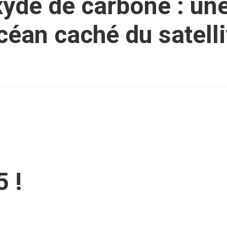
de de carbone : une
océan caché du satell
 !