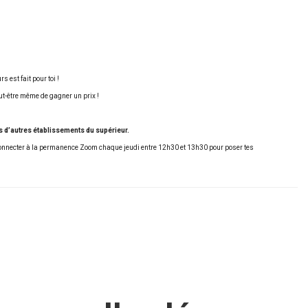
 est fait pour toi !
eut-être même de gagner un prix !
es d’autres établissements du supérieur.
e connecter à la permanence Zoom chaque jeudi entre 12h30 et 13h30 pour poser tes