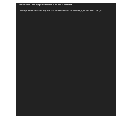
Lecteur
Media error: Format(s) not supported or source(s) not found
vidéo
Télécharger le fichier: https://news.osupytheas.fr/wp-content/uploads/sites/2/2025/01/carte_de_voeux-OSU-light-1.mp4?_=1