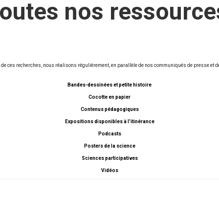
toutes nos ressource
ts de ces recherches, nous réalisons régulièrement, en parallèle de nos communiqués de presse et 
Bandes-dessinées et petite histoire
Cocotte en papier
Contenus pédagogiques
Expositions disponibles à l’itinérance
Podcasts
Posters de la science
Sciences participatives
Vidéos