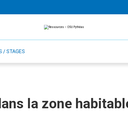
Ressources
Ressources
-
OSU
Pythéas
S / STAGES
ans la zone habitable