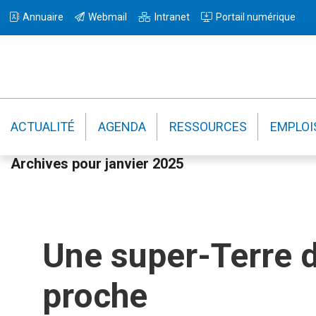
Passer
Passer
Passer
Annuaire
Webmail
Intranet
Portail numérique
à
au
à
la
contenu
la
navigation
principal
barre
principale
latérale
principale
ACTUALITÉ
AGENDA
RESSOURCES
EMPLOI
Archives pour janvier 2025
Une super-Terre d
proche