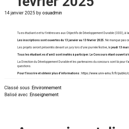
février 2025
14 janvier 2025
by
osuadmin
Tu es étudiant.e et tu t’intéresses aux Objectifs de Développement Durable (ODD), à la 
Les inscriptions sont ouvertes du 13 janvier au 13 février 2025.
Ne manque pas cette
Les projets seront présentés devant un jury lors d’une journée festive, le
jeudi 13 mar
Tous les étudiant.es d’amU sont invités à participer. Le Concours étant ouvert à
La Direction du Développement Durable et les partenaires du concours sont là pour t’
questions.
Pour t’inscrire et obtenir plus d’informations :
https://www.univ-amu.fr/fr/public/
Classé sous :
Environnement
Balisé avec :
Enseignement