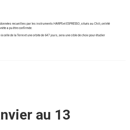
de données recueillies par les instruments HARPS et ESPRESSO, situés au Chili, ont été
nète a pu être confirmée.
elle de la Terre et une orbite de 647 jours, sera une cible de choix pour étudier
nvier au 13