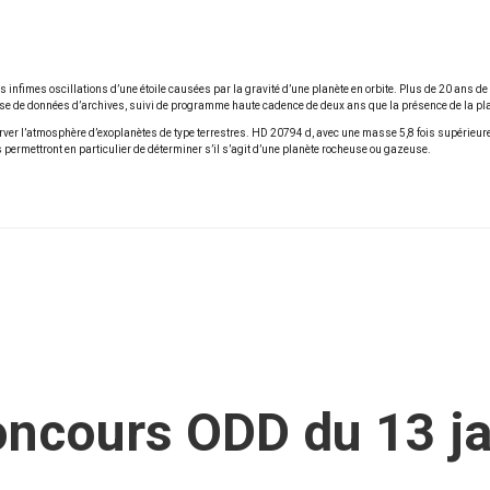
es infimes oscillations d’une étoile causées par la gravité d’une planète en orbite. Plus de 20 ans 
alyse de données d’archives, suivi de programme haute cadence de deux ans que la présence de la pla
ver l’atmosphère d’exoplanètes de type terrestres. HD 20794 d, avec une masse 5,8 fois supérieure à c
 permettront en particulier de déterminer s’il s’agit d’une planète rocheuse ou gazeuse.
oncours ODD du 13 ja