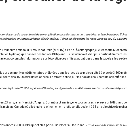
reconnaissance de sa carrière et de son implication dans l’enseignement supérieur et la recherche au T
s recherches en Amérique latine, elle s’installe au Tchad où elle estime les ressources en eau du pays grâ
e au Muséum national d’Histoire naturelle (MNHN) à Paris. À cette époque, elle rencontre Michel et
’évolution hydrologique passée des lacs de l’Altiplano. Ils l’invitent à étudier plus particulièremen
’eau et apportent des informations sur l’évolution des milieux aquatiques dans lesquels elles se dé
le sur des archives sédimentaires prélevées dans les lacs de ce plateau situé à plus de 3 600 mètres 
au cours des 15 000 dernières années. Le ton est donné, sur les pas de ses « parents scientifiques 
compte plus de 70 000 espèces différentes, souligne-t-elle. Les diatomées sont un outil essentiel pour re
t 27 ans, à l’université d’Angers. Durant sept années, elle poursuit ses travaux sur l’Altiplano bol
ix mois au Canada où elle étudie l’environnement arctique, elle devient à 35 ans directrice de recher
n des années 2000 à l’Afrique et plus particulièrement au lac Tchad.
« Tout le monde s’alarmait de sa d