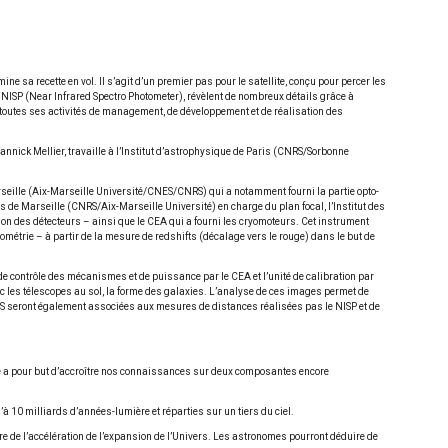
e sa recette en vol. Il s’agit d’un premier pas pour le satellite, conçu pour percer les
e NISP (Near Infrared Spectro Photometer), révèlent de nombreux détails grâce à
r toutes ses activités de management, de développement et de réalisation des
annick Mellier, travaille à l’Institut d’astrophysique de Paris (CNRS/Sorbonne
rseille (Aix-Marseille Université/CNES/CNRS) qui a notamment fourni la partie opto-
 de Marseille (CNRS/Aix-Marseille Université) en charge du plan focal, l’Institut des
n des détecteurs – ainsi que le CEA qui a fourni les cryomoteurs. Cet instrument
tométrie – à partir de la mesure de redshifts (décalage vers le rouge) dans le but de
e de contrôle des mécanismes et de puissance par le CEA et l’unité de calibration par
ec les télescopes au sol, la forme des galaxies. L’analyse de ces images permet de
 VIS seront également associées aux mesures de distances réalisées pas le NISP et de
Elle a pour but d’accroître nos connaissances sur deux composantes encore
à 10 milliards d’années-lumière et réparties sur un tiers du ciel.
ture de l’accélération de l’expansion de l’Univers. Les astronomes pourront déduire de