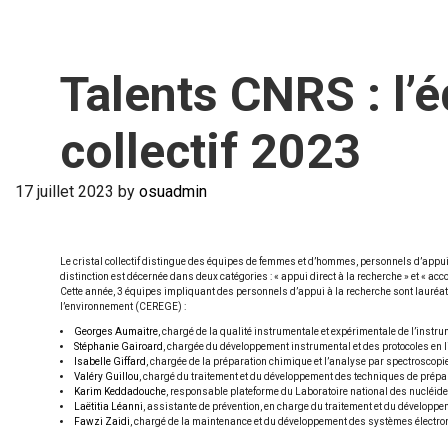
Talents CNRS : l’
collectif 2023
17 juillet 2023
by
osuadmin
Le cristal collectif distingue des équipes de femmes et d’hommes, personnels d’appui 
distinction est décernée dans deux catégories : « appui direct à la recherche » et « a
Cette année, 3 équipes impliquant des personnels d’appui à la recherche sont lauré
l’environnement (CEREGE) :
Georges Aumaitre
, chargé de la qualité instrumentale et expérimentale de l’instr
Stéphanie Gairoard
, chargée du développement instrumental et des protocoles en l
Isabelle Giffard
, chargée de la préparation chimique et l’analyse par spectroscop
Valéry Guillou
, chargé du traitement et du développement des techniques de prépar
Karim Keddadouche
, responsable plateforme du Laboratoire national des nucléid
Laëtitia Léanni
, assistante de prévention, en charge du traitement et du développ
Fawzi Zaidi
, chargé de la maintenance et du développement des systèmes électroni