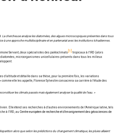
chad. La chercheuse analyse les diatomées, des algues microscopiques présentes dans tous
ce à une approche multidisciplinaire et en partenariat avec les institutions tchadiennes.
1
 Simone Servant, deux spécialistes des paléoclimats
tropicaux à l’IRD (alors
t les diatomées, microorganismes unicellulaires présents dans tous les milieux
veloppent.
d’altitude et détaille dans sa thèse, pour la première fois, les variations
» comme elle les appelle, Florence Sylvestre consacrera sa carrière à l’étude des
constituer les climats passés mais également analyser la qualité de l’eau. »
ivien. Elle étend ses recherches à d’autres environnements de l’Amérique latine, tels
che à l’IRD, au
Centre européen de recherche et d’enseignement des géosciences de
isparition alors que selon les prédictions du changement climatique, les pluies allaient