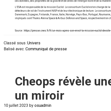
ces données, des propriétés de la gravité et de celles de l’énergie noire et de la matiè
L’ESA est responsable de la mission Euclid. Le consortium Euclid est en charge de la 
détecteurs de vol de l’instrument NISP et de leur électronique de lecture. Le consort
Danemark, Espagne, Finlande, France, Italie, Norvège, Pays-Bas, Portugal, Roumanie, 
impliqués sont Thales Alenia Space & Airbus Defence and Space, respectivement en ch
Source :
https://presse.cnes.fr/fr/un-mois-apres-son-envol-la-mission-euclid-devoil
Classé sous :
Univers
Balisé avec :
Communiqué de presse
Cheops révèle un
un miroir
10 juillet 2023
by
osuadmin