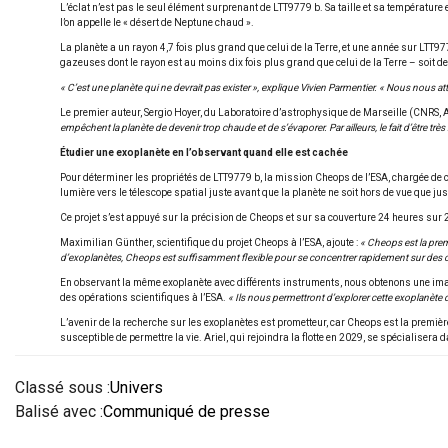
L’éclat n’est pas le seul élément surprenant de LTT9779 b. Sa taille et sa température e
l’on appelle le « désert de Neptune chaud ».
La planète a un rayon 4,7 fois plus grand que celui de la Terre, et une année sur LTT
gazeuses dont le rayon est au moins dix fois plus grand que celui de la Terre – soit des
« C’est une planète qui ne devrait pas exister », explique Vivien Parmentier. « Nous nous att
Le premier auteur, Sergio Hoyer, du Laboratoire d’astrophysique de Marseille (CNRS, 
empêchent la planète de devenir trop chaude et de s’évaporer. Par ailleurs, le fait d’être très
Étudier une exoplanète en l’observant quand elle est cachée
Pour déterminer les propriétés de LTT9779 b, la mission Cheops de l’ESA, chargée de car
lumière vers le télescope spatial juste avant que la planète ne soit hors de vue que jus
Ce projet s’est appuyé sur la précision de Cheops et sur sa couverture 24 heures sur 2
Maximilian Günther, scientifique du projet Cheops à l’ESA, ajoute :
« Cheops est la prem
d’exoplanètes, Cheops est suffisamment flexible pour se concentrer rapidement sur des cib
En observant la même exoplanète avec différents instruments, nous obtenons une im
des opérations scientifiques à l’ESA.
« Ils nous permettront d’explorer cette exoplanèt
L’avenir de la recherche sur les exoplanètes est prometteur, car Cheops est la première
susceptible de permettre la vie. Ariel, qui rejoindra la flotte en 2029, se spécialiser
Classé sous :
Univers
Balisé avec :
Communiqué de presse