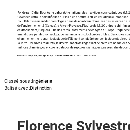
Fondé par Didier Bourlès, le Laboratoire national des nucléides cosmogéniques (LN2
: lever des verrous scientifiques sur les aléas naturels ou les variations climatiqu
pour l’établissement de chronologies dans de nombreux domaines des sciences de la 
de l’environnement2 (Cerege), à Aix-en-Provence, l’équipe du LN2C prépare chimiqueme
environnement, risques) – un des rares instruments de ce type en Europe. L’équipe te
analytiques par dilution isotopique menant à la production des cibles. Ces cibles so
cheminement, le rapport isotopique de l’élément considéré sur son isotope stable est
la Terre. Parmi ces résultats, la détermination de l’âge exact de premiers hominidés 
millions d’années, ou encore la datation de ruptures sismiques passées afin de compr
Réalisation, image, son, montage, mixage : Guillaume Hennenfent – Crédit : CNRS – 2023
Classé sous :
Ingénierie
Balisé avec :
Distinction
Florence Sylvestre