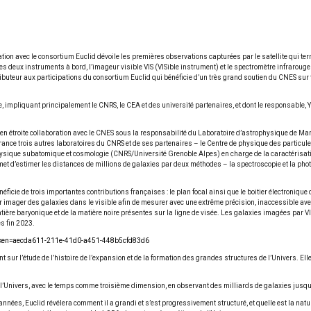
on avec le consortium Euclid dévoile les premières observations capturées par le satellite qui termin
es deux instruments à bord, l’imageur visible VIS (VISible instrument) et le spectromètre infraroug
tributeur aux participations du consortium Euclid qui bénéficie d’un très grand soutien du CNES su
 impliquant principalement le CNRS, le CEA et des université partenaires, et dont le responsable, Y
 en étroite collaboration avec le CNES sous la responsabilité du Laboratoire d’astrophysique de Ma
nce trois autres laboratoires du CNRS et de ses partenaires – le Centre de physique des particules
hysique subatomique et cosmologie (CNRS/Université Grenoble Alpes) en charge de la caractérisatio
ermet d’estimer les distances de millions de galaxies par deux méthodes – la spectroscopie et la pho
néficie de trois importantes contributions françaises : le plan focal ainsi que le boitier électroniqu
ur imager des galaxies dans le visible afin de mesurer avec une extrême précision, inaccessible av
matière baryonique et de la matière noire présentes sur la ligne de visée. Les galaxies imagées par
s fin 2023.
d&token=aecda611-211e-41d0-a451-448b5cfd83d6
 sur l’étude de l’histoire de l’expansion et de la formation des grandes structures de l’Univers. 
e l’Univers, avec le temps comme troisième dimension, en observant des milliards de galaxies jusqu’
d’années, Euclid révélera comment il a grandi et s’est progressivement structuré, et quelle est la na