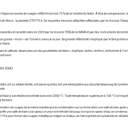
nt l’épaisse couche de nuages réfléchit environ 75 % de la lumière du Soleil. À titre de comparaison, la
t de Vénus : la planète LTT9779 b. De nouvelles mesures détaillées effectuées par la mission Cheops 
ouvertes et caractérisées en 2020 par la mission TESS de la NASA et par des instruments terrestre
lus grand « miroir » de l’Univers connu à ce jour. Sa grande réflectivité s’explique par le fait qu’el
e titane.
 en altitude, faisant pleuvoir des gouttelettes de titane »
, explique James Jenkins, astronome à l’unive
ophysics
.
for ESA)
planètes ont un albédo faible, soit parce qu’elles ont une atmosphère qui absorbe beaucoup de lumiè
nte.
 fait face à son étoile est estimée à environ 2000 °C. Toute température supérieure à 100 °C est tro
e forment.
ette formation de nuages de la même manière que la condensation qui se forme dans une salle de bain aprè
uffer une salle de bains à la vapeur, on peut soit refroidir l’air jusqu’à ce que la vapeur d’eau se condense
79 b peut former des nuages métalliques malgré sa chaleur, car l’atmosphère est sursaturée en silicates