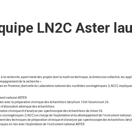
équipe LN2C Aster lau
à la recherche, ayant mené des projets dont la maîtrise technique, la dimension collective, les app
ccompagnement de la recherche ».
ates en Provence, dont celle du Laboratoire national des nucléides cosmogéniques (LN2C) impliqua
ument national ASTER.
ien avec la préparation chimique des échantillons béryllium 10 et l’aluminium 26.
ie d’absorption atomique des échantillons.
ation chimique et d’analyse par spectroscopie des échantillons de chlore 36.
es cosmogéniques (LN2C) en charge de l’exploitation et du développement de l’instrument national
ement des techniques de préparation chimique et d’analyse par spectroscopie des échantillons béry
ques en lien avec l’exploitation de l’instrument national ASTER.