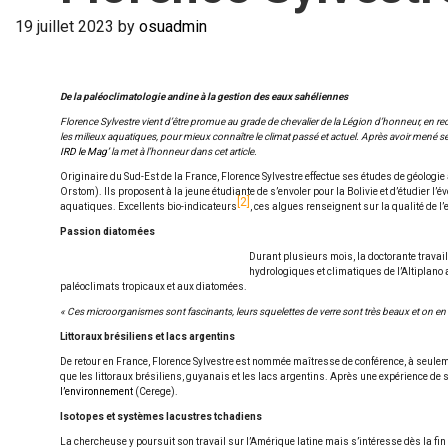
19 juillet 2023
by
osuadmin
De la paléoclimatologie andine à la gestion des eaux sahéliennes
Florence Sylvestre vient d’être promue au grade de chevalier de la Légion d’honneur, en 
les milieux aquatiques, pour mieux connaître le climat passé et actuel. Après avoir mené se
IRD le Mag’
la met à l’honneur dans cet article.
Originaire du Sud-Est de la France, Florence Sylvestre effectue ses études de géologi
Orstom). Ils proposent à la jeune étudiante de s’envoler pour la Bolivie et d’étudier l
2
aquatiques. Excellents bio-indicateurs
, ces algues renseignent sur la qualité de l
Passion diatomées
Durant plusieurs mois, la doctorante travail
hydrologiques et climatiques de l’Altiplano 
paléoclimats tropicaux et aux diatomées.
« Ces microorganismes sont fascinants, leurs squelettes de verre sont très beaux et on en 
Littoraux brésiliens et lacs argentins
De retour en France, Florence Sylvestre est nommée maîtresse de conférence, à seulemen
que les littoraux brésiliens, guyanais et les lacs argentins. Après une expérience de s
l’environnement
(Cerege).
Isotopes et systèmes lacustres tchadiens
La chercheuse y poursuit son travail sur l’Amérique latine mais s’intéresse dès la fi