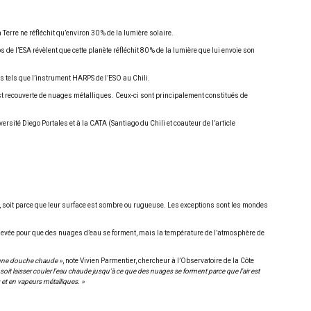
 Terre ne réfléchit qu’environ 30 % de la lumière solaire.
de l’ESA révèlent que cette planète réfléchit 80 % de la lumière que lui envoie son
s tels que l’instrument HARPS de l’ESO au Chili.
le est recouverte de nuages métalliques. Ceux-ci sont principalement constitués de
rsité Diego Portales et à la CATA (Santiago du Chili et coauteur de l’article
re, soit parce que leur surface est sombre ou rugueuse. Les exceptions sont les mondes
p élevée pour que des nuages d’eau se forment, mais la température de l’atmosphère de
s une douche chaude »
, note Vivien Parmentier, chercheur à l’Observatoire de la Côte
, soit laisser couler l’eau chaude jusqu’à ce que des nuages se forment parce que l’air est
 et en vapeurs métalliques. »