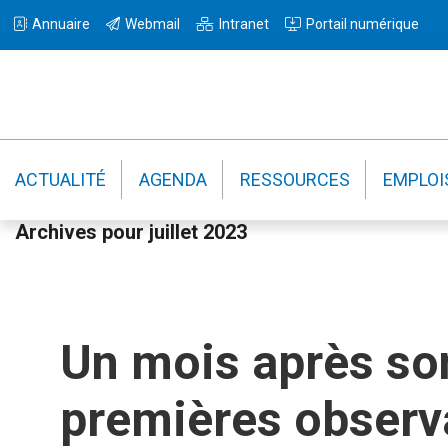
Passer
Passer
Passer
Annuaire
Webmail
Intranet
Portail numérique
à
au
à
la
contenu
la
navigation
principal
barre
principale
latérale
principale
ACTUALITÉ
AGENDA
RESSOURCES
EMPLOI
Archives pour juillet 2023
Un mois après son
premières observ