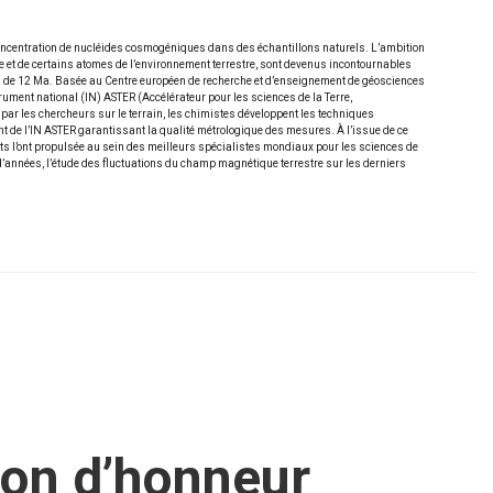
concentration de nucléides cosmogéniques dans des échantillons naturels. L’ambition
e et de certains atomes de l’environnement terrestre, sont devenus incontournables
us de 12 Ma. Basée au Centre européen de recherche et d’enseignement de géosciences
ument national (IN) ASTER (Accélérateur pour les sciences de la Terre,
par les chercheurs sur le terrain, les chimistes développent les techniques
nt de l’IN ASTER garantissant la qualité métrologique des mesures. À l’issue de ce
ts l’ont propulsée au sein des meilleurs spécialistes mondiaux pour les sciences de
d’années, l’étude des fluctuations du champ magnétique terrestre sur les derniers
gion d’honneur