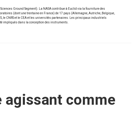
 – Sciences Ground Segment). La NASA contribue à Euclid via la fourniture des
boratoires (dont une trentaine en France) de 17 pays (Allemagne, Autriche, Belgique,
 le CNRS et le CEA et les universités partenaires. Les principaux industriels
été impliqués dans la conception des instruments.
te agissant comme