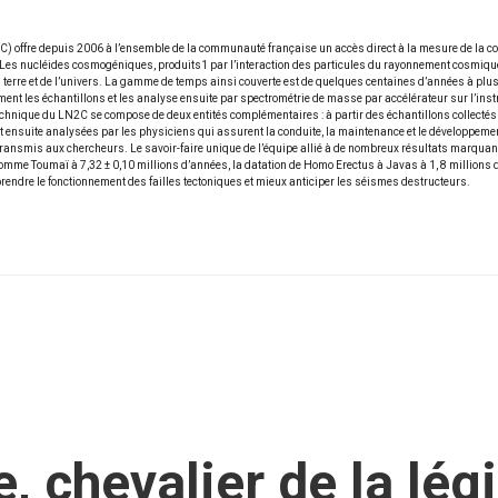
C) offre depuis 2006 à l’ensemble de la communauté française un accès direct à la mesure de la 
es. Les nucléides cosmogéniques, produits1 par l’interaction des particules du rayonnement cosmiqu
terre et de l’univers. La gamme de temps ainsi couverte est de quelques centaines d’années à pl
nt les échantillons et les analyse ensuite par spectrométrie de masse par accélérateur sur l’instr
chnique du LN2C se compose de deux entités complémentaires : à partir des échantillons collectés 
nt ensuite analysées par les physiciens qui assurent la conduite, la maintenance et le développeme
 transmis aux chercheurs. Le savoir-faire unique de l’équipe allié à de nombreux résultats marquan
comme Toumaï à 7,32 ± 0,10 millions d’années, la datation de Homo Erectus à Javas à 1, 8 millions 
endre le fonctionnement des failles tectoniques et mieux anticiper les séismes destructeurs.
, chevalier de la lé