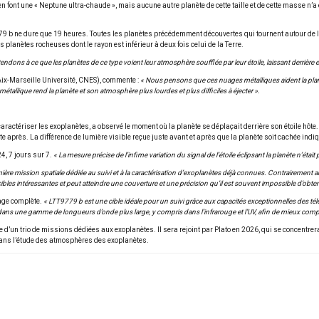
n font une « Neptune ultra-chaude », mais aucune autre planète de cette taille et de cette masse n’a é
9779 b ne dure que 19 heures. Toutes les planètes précédemment découvertes qui tournent autour de l
 planètes rocheuses dont le rayon est inférieur à deux fois celui de la Terre.
endons à ce que les planètes de ce type voient leur atmosphère soufflée par leur étoile, laissant derrière e
Aix-Marseille Université, CNES), commente :
« Nous pensons que ces nuages métalliques aident la planè
 métallique rend la planète et son atmosphère plus lourdes et plus difficiles à éjecter ».
actériser les exoplanètes, a observé le moment où la planète se déplaçait derrière son étoile hôte. 
te après. La différence de lumière visible reçue juste avant et après que la planète soit cachée indiq
4, 7 jours sur 7.
« La mesure précise de l’infime variation du signal de l’étoile éclipsant la planète n’éta
ière mission spatiale dédiée au suivi et à la caractérisation d’exoplanètes déjà connues. Contraireme
les intéressantes et peut atteindre une couverture et une précision qu’il est souvent impossible d’obten
age complète.
« LTT9779 b est une cible idéale pour un suivi grâce aux capacités exceptionnelles des 
e dans une gamme de longueurs d’onde plus large, y compris dans l’infrarouge et l’UV, afin de mieux co
 d’un trio de missions dédiées aux exoplanètes. Il sera rejoint par Plato en 2026, qui se concentrera
a dans l’étude des atmosphères des exoplanètes.