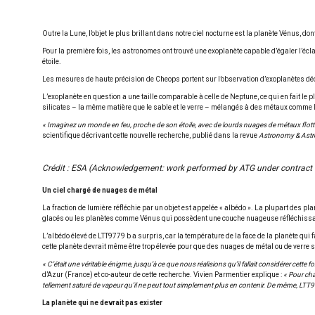
Outre la Lune, l’objet le plus brillant dans notre ciel nocturne est la planète Vénus, do
Pour la première fois, les astronomes ont trouvé une exoplanète capable d’égaler l’écla
étoile.
Les mesures de haute précision de Cheops portent sur l’observation d’exoplanètes déc
L’exoplanète en question a une taille comparable à celle de Neptune, ce qui en fait le p
silicates – la même matière que le sable et le verre – mélangés à des métaux comme l
« Imaginez un monde en feu, proche de son étoile, avec de lourds nuages de métaux flottant
scientifique décrivant cette nouvelle recherche, publié dans la revue
Astronomy & Astr
Crédit : ESA (Acknowledgement: work performed by ATG under contract 
Un ciel chargé de nuages de métal
La fraction de lumière réfléchie par un objet est appelée « albédo ». La plupart des 
glacés ou les planètes comme Vénus qui possèdent une couche nuageuse réfléchissa
L’albédo élevé de LTT9779 b a surpris, car la température de la face de la planète qui
cette planète devrait même être trop élevée pour que des nuages de métal ou de verre s
« C’était une véritable énigme, jusqu’à ce que nous réalisions qu’il fallait considérer c
d’Azur (France) et co-auteur de cette recherche. Vivien Parmentier explique :
« Pour cha
tellement saturé de vapeur qu’il ne peut tout simplement plus en contenir. De même, LTT97
La planète qui ne devrait pas exister