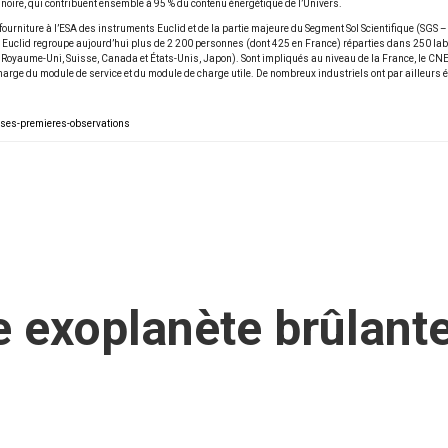
re noire, qui contribuent ensemble à 95 % du contenu énergétique de l’Univers.
fourniture à l’ESA des instruments Euclid et de la partie majeure du Segment Sol Scientifique (SGS
ium Euclid regroupe aujourd’hui plus de 2 200 personnes (dont 425 en France) réparties dans 250 la
Royaume-Uni, Suisse, Canada et États-Unis, Japon). Sont impliqués au niveau de la France, le CNES,
arge du module de service et du module de charge utile. De nombreux industriels ont par ailleurs 
e-ses-premieres-observations
e exoplanète brûlan