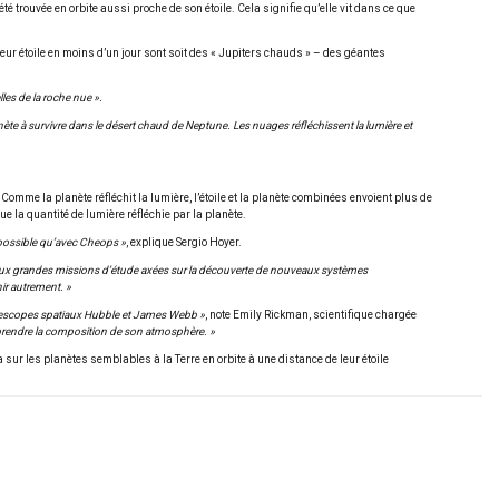
té trouvée en orbite aussi proche de son étoile. Cela signifie qu’elle vit dans ce que
eur étoile en moins d’un jour sont soit des « Jupiters chauds » – des géantes
lles de la roche nue ».
te à survivre dans le désert chaud de Neptune. Les nuages réfléchissent la lumière et
Comme la planète réfléchit la lumière, l’étoile et la planète combinées envoient plus de
ue la quantité de lumière réfléchie par la planète.
it possible qu’avec Cheops »
, explique Sergio Hoyer.
nt aux grandes missions d’étude axées sur la découverte de nouveaux systèmes
ir autrement. »
télescopes spatiaux Hubble et James Webb »
, note Emily Rickman, scientifique chargée
mprendre la composition de son atmosphère. »
 sur les planètes semblables à la Terre en orbite à une distance de leur étoile