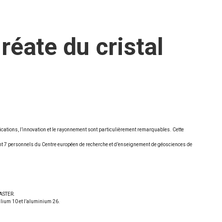
réate du cristal
lications, l’innovation et le rayonnement sont particulièrement remarquables. Cette
nt 7 personnels du Centre européen de recherche et d’enseignement de géosciences de
 ASTER.
llium 10 et l’aluminium 26.