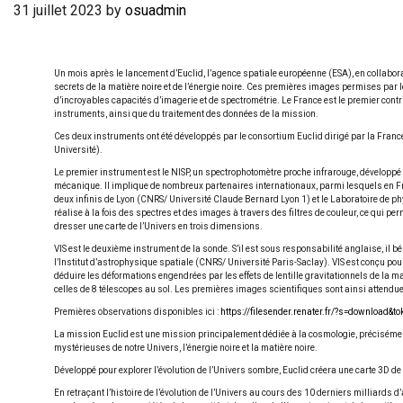
31 juillet 2023
by
osuadmin
Un mois après le lancement d’Euclid, l’agence spatiale européenne (ESA), en collaborati
secrets de la matière noire et de l’énergie noire. Ces premières images permises par l
d’incroyables capacités d’imagerie et de spectrométrie. Le France est le premier con
instruments, ainsi que du traitement des données de la mission.
Ces deux instruments ont été développés par le consortium Euclid dirigé par la France,
Université).
Le premier instrument est le NISP, un spectrophotomètre proche infrarouge, développé
mécanique. Il implique de nombreux partenaires internationaux, parmi lesquels en Fra
deux infinis de Lyon (CNRS/ Université Claude Bernard Lyon 1) et le Laboratoire de p
réalise à la fois des spectres et des images à travers des filtres de couleur, ce qui p
dresser une carte de l’Univers en trois dimensions.
VIS est le deuxième instrument de la sonde. S’il est sous responsabilité anglaise, il bé
l’Institut d’astrophysique spatiale (CNRS/ Université Paris-Saclay). VIS est conçu po
déduire les déformations engendrées par les effets de lentille gravitationnels de la 
celles de 8 télescopes au sol. Les premières images scientifiques sont ainsi attendue
Premières observations disponibles ici :
https://filesender.renater.fr/?s=downloa
La mission Euclid est une mission principalement dédiée à la cosmologie, précisément
mystérieuses de notre Univers, l’énergie noire et la matière noire.
Développé pour explorer l’évolution de l’Univers sombre, Euclid créera une carte 3D d
En retraçant l’histoire de l’évolution de l’Univers au cours des 10 derniers milliards 