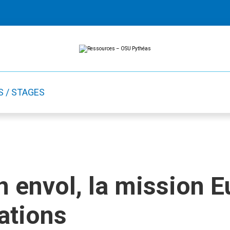
Ressources
Ressources
-
OSU
Pythéas
S / STAGES
 envol, la mission E
ations