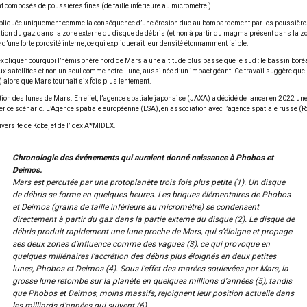
nt composés de poussières fines (de taille inférieure au micromètre ).
re expliquée uniquement comme la conséquence d’une érosion due au bombardement par les poussières 
tion du gaz dans la zone externe du disque de débris (et non à partir du magma présent dans la zone
d’une forte porosité interne, ce qui expliquerait leur densité étonnamment faible.
expliquer pourquoi l’hémisphère nord de Mars a une altitude plus basse que le sud : le bassin boréa
atellites et non un seul comme notre Lune, aussi née d’un impact géant. Ce travail suggère que le
) alors que Mars tournait six fois plus lentement.
sition des lunes de Mars. En effet, l’agence spatiale japonaise (JAXA) a décidé de lancer en 2022 
er ce scénario. L’Agence spatiale européenne (ESA), en association avec l’agence spatiale russe (
iversité de Kobe, et de l’Idex A*MIDEX.
Chronologie des événements qui auraient donné naissance à Phobos et
Deimos.
Mars est percutée par une protoplanète trois fois plus petite (1). Un disque
de débris se forme en quelques heures. Les briques élémentaires de Phobos
et Deimos (grains de taille inférieure au micromètre) se condensent
directement à partir du gaz dans la partie externe du disque (2). Le disque de
débris produit rapidement une lune proche de Mars, qui s’éloigne et propage
ses deux zones d’influence comme des vagues (3), ce qui provoque en
quelques millénaires l’accrétion des débris plus éloignés en deux petites
lunes, Phobos et Deimos (4). Sous l’effet des marées soulevées par Mars, la
grosse lune retombe sur la planète en quelques millions d’années (5), tandis
que Phobos et Deimos, moins massifs, rejoignent leur position actuelle dans
les milliards d’années qui suivent (6).