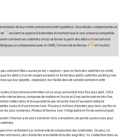
’orientation de leur orbite contredisent cette hypothèse. Deux études indépendantes et
1
ité
excluent la capture d’astéroïdes et montrent que le seul scénario compatible
ntre comment ces satellites ont pu se former à partir des débris d’une collision
2
e Belgique, en collaboration avec le CNRS, l’Université de Rennes 1
et l’institut
 pas comment Mars aurait pu les « capturer » pour en faire des satellites en orbite
uoi les débris d’un tel impact auraient-ils formé deux petits satellites plutôt qu’une
on que leur planète ; cependant, leur faible densité semble contredire cette
ites d’une collision entre Mars et un corps primordial trois fois plus petit, 100 à
tie interne dense, composée de matière en fusion et d’une partie externe très fine,
nelles créées dans le disque externe par cet astre massif auraient catalysé
etites lunes et d’une énorme lune. Plusieurs millions d’années plus tard, une fois le
unes les plus lointaines, Phobos et Deimos (voir l’infographie en fin de communiqué).
astien Charnoz a dû alors combiner trois simulations de pointe successives pour
satellites.
es et en se fondant sur la diversité de composition des astéroïdes. De plus, ils
s ordinaires, des chondrites à enstatite et/ou des angrites). Ils s’attachent donc au