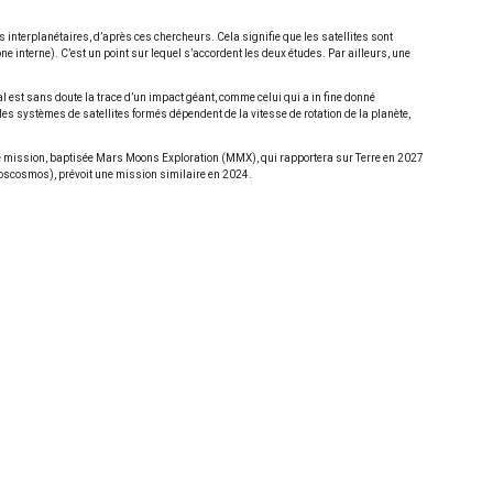
interplanétaires, d’après ces chercheurs. Cela signifie que les satellites sont
 interne). C’est un point sur lequel s’accordent les deux études. Par ailleurs, une
l est sans doute la trace d’un impact géant, comme celui qui a in fine donné
s systèmes de satellites formés dépendent de la vitesse de rotation de la planète,
une mission, baptisée Mars Moons Exploration (MMX), qui rapportera sur Terre en 2027
Roscosmos), prévoit une mission similaire en 2024.