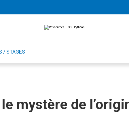
Ressources
Ressources
-
OSU
Pythéas
S / STAGES
le mystère de l’orig