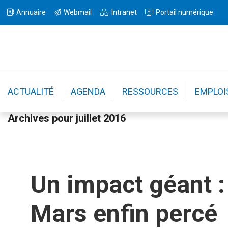
Passer
Passer
Passer
Annuaire
Webmail
Intranet
Portail numérique
à
au
à
la
contenu
la
navigation
principal
barre
principale
latérale
principale
ACTUALITÉ
AGENDA
RESSOURCES
EMPLOI
Archives pour juillet 2016
Un impact géant : 
Mars enfin percé