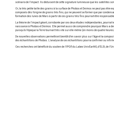
scénario de l’impact. Ils déduisent de cette signature lumineuse que les satellites so
Or, la très petite taille des grains à la surface de Phobos et Deimos ne peut pas êt
composés dès l’origine de grains très fins, qui ne peuvent se former que par condensa
formation des lunes de Mars à partir de ces grains très fins pourrait être responsable 
La théorie de l’impact géant, corroborée par ces deux études indépendantes, pourrait 
naissance à Phobos et Deimos. Elle permet aussi de comprendre pourquoi Mars a deux s
puisqu’à l’époque la Terre tournait très vite sur elle-même (en moins de quatre heures
De nouvelles observations permettront bientôt d’en savoir plus sur l’âge et la compo
des échantillons de Phobos. L’analyse de ces échantillons pourra confirmer ou infirm
Ces recherches ont bénéficié du soutien de l’IPGP, du Labex UnivEarthS, d’ELSI, de l’Un