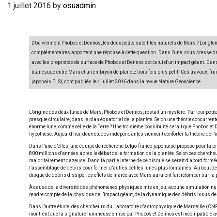
1 juillet 2016
by
osuadmin
D’où viennent Phobos et Deimos, les deux petits satellites naturels de Mars ? Longtem
complémentaires apportent une réponse à cette question. Dans l’une, sous presse d
avec les propriétés de surface de Phobos et Deimos est celui d’un impact géant. Dans
titanesque entre Mars et un embryon de planète trois fois plus petit. Ces travaux, fru
japonais ELSI, sont publiés le 4 juillet 2016 dans la revue Nature Geoscience.
L’origine des deux lunes de Mars, Phobos et Deimos, restait un mystère. Par leur petit
presque circulaire, dans le plan équatorial de la planète. Selon une théorie concurrent
énorme lune, comme celle de la Terre ? Une troisième possibilité serait que Phobos et
hypothèse. Aujourd’hui, deux études indépendantes viennent conforter la théorie de l’
Dans l’une d’elles, une équipe de recherche belgo-franco-japonaise propose pour la pre
800 millions d’années après le début de la formation de la planète. Selon ces chercheur
majoritairement gazeuse. Dans la partie interne de ce disque se serait d’abord formé
l’assemblage de débris pour former d’autres petites lunes plus lointaines. Au bout de 
disque de débris dissipé, les effets de marée avec Mars auraient fait retomber sur la p
À cause de la diversité des phénomènes physiques mis en jeu, aucune simulation num
rendre compte de la physique de l’impact géant, de la dynamique des débris issus de l’i
Dans l’autre étude, des chercheurs du Laboratoire d’astrophysique de Marseille (CNRS/
montrent que la signature lumineuse émise par Phobos et Deimos est incompatible avec