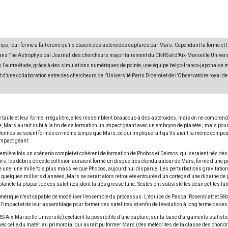
ps, leur forme a fait croire qu’ils étaient des astéroïdes capturés par Mars. Cependant la forme et l
ans The Astrophysical Journal, des chercheurs majoritairement du CNRS et d’Aix-Marseille Univers
 l’autre étude, grâce à des simulations numériques de pointe, une équipe belgo-franco-japonaise mo
it d’une collaboration entre des chercheurs de l’Université Paris Diderot et de l’Observatoire royal d
e taille et leur forme irrégulière, elles ressemblent beaucoup à des astéroïdes, mais on ne comprend
e, Mars aurait subi à la fin de sa formation un impact géant avec un embryon de planète ; mais pourq
 Deimos se soient formés en même temps que Mars, ce qui impliquerait qu’ils aient la même compositi
impact géant.
mière fois un scénario complet et cohérent de formation de Phobos et Deimos, qui seraient nés des su
s, les débris de cette collision auraient formé un disque très étendu autour de Mars, formé d’une par
e une lune mille fois plus massive que Phobos, aujourd’hui disparue. Les perturbations gravitation
quelques milliers d’années, Mars se serait alors retrouvée entourée d’un cortège d’une dizaine de p
lanète la plupart de ces satellites, dont la très grosse lune. Seules ont subsisté les deux petites l
érique n’est capable de modéliser l’ensemble du processus. L’équipe de Pascal Rosenblatt et Séb
mpact et de leur assemblage pour former des satellites, et enfin de l’évolution à long terme de ces 
Aix-Marseille Université) excluent la possibilité d’une capture, sur la base d’arguments statistiqu
 celle du matériau primordial qui aurait pu former Mars (des météorites de la classe des chondrite