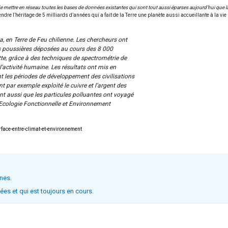
l de mettre en réseau toutes les bases de données existantes qui sont tout aussi éparses aujourd’hui qu
dre l’héritage de 5 milliards d’années qui a fait de la Terre une planète aussi accueillante à la v
 en Terre de Feu chilienne. Les chercheurs ont
es poussières déposées au cours des 8 000
tte, grâce à des techniques de spectrométrie de
 l’activité humaine. Les résultats ont mis en
t les périodes de développement des civilisations
 par exemple exploité le cuivre et l’argent des
t aussi que les particules polluantes ont voyagé
 Ecologie Fonctionnelle et Environnement
rface-entre-climat-et-environnement
ines.
es et qui est toujours en cours.