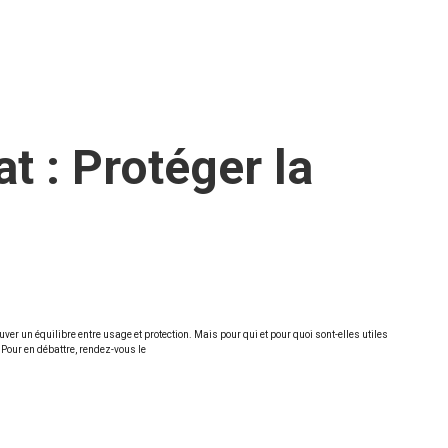
 : Protéger la
er un équilibre entre usage et protection. Mais pour qui et pour quoi sont-elles utiles
… Pour en débattre, rendez-vous le