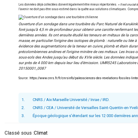
Les données déjà collectées doivent également être mieux répertoriées.
« Il est crucia
l’avenir ne doit pas être sous-estimé dans la quête aux solutions climatiques. Compren
Ouverture d’un sondage dans une tourbière du Parc Naturel de Karukinka,
foré jusqu’à 4,5 m de profondeur pour obtenir une carotte renfermant l
dernières années. Ils ont ensuite étudié les teneurs en métaux de la caro
masse, en particulier l’origine des isotopes de plomb : naturelle ou liée à
évidence des augmentations de la teneur en cuivre, plomb et étain duran
précolombiennes andines et l’origine minière de ces métaux. Les Incas ont
sous-sols des Andes jusqu’au début du XVIe siècle. Les données indiquen
sur près de 4 000 km depuis leur lieu d’émission. UMR5245 Laboratoire
20150001_0087
Source :
https://www.cnrs.fr/fr/cnrsinfo/paleosciences-des-revelations-fossiles-linte
1.
CNRS / Aix Marseille Université / Inrae / IRD.
2.
CNRS / CEA / Université de Versailles Saint-Quentin-en-Yvel
3.
Époque géologique s'étendant sur les 12 000 dernières anné
Classé sous :
Climat