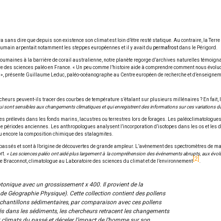
l va sans dire que depuis son existence son climat est loin d’être resté statique. Au contraire, la Te
l’humain arpentait notamment les steppes européennes et il y avait du
permafrost
dans le Périgord.
roumaines à la barrière de corail australienne, notre planète regorge d’archives naturelles témoignan
e des sciences paléo en France. « Un peu comme l’histoire aide à comprendre comment nous évoluo
», présente Guillaume Leduc, paléo-océanographe au Centre européen de recherche et d’enseignem
rcheurs peuvent-ils tracer des courbes de température s’étalant sur plusieurs millénaires ? En fait
i sont sensibles aux changements climatiques et qui enregistrent des informations sur ces variations d
ues prélevés dans les fonds marins, lacustres ou terrestres lors de forages. Les paléoclimatologues
de périodes anciennes. Les anthropologues analysent l’incorporation d’isotopes dans les os et les d
ou encore la composition chimique des stalagmites.
assés et sont à l’origine de découvertes de grande ampleur. L’avènement des spectromètres de mas
rt.
« Les sciences paléo ont aidé plus largement à la compréhension des événements abrupts, aux évolut
2
le Braconnot, climatologue au Laboratoire des sciences du climat et de l’environnement
.
tonique avec un grossissement x 400. Il provient de la
e de Géographie Physique). Cette collection contient des pollens
 échantillons sédimentaires, par comparaison avec ces pollens
és dans les sédiments, les chercheurs retracent les changements
et climats du passé et déceler l’impact de l’homme sur son