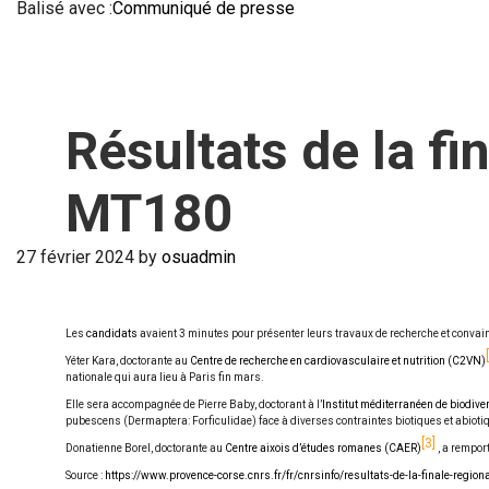
Balisé avec :
Communiqué de presse
Résultats de la f
MT180
27 février 2024
by
osuadmin
Les
candidats
avaient 3 minutes pour présenter leurs travaux de recherche et convaincr
Yéter Kara, doctorante au
Centre de recherche en cardiovasculaire et nutrition (C2VN)
nationale qui aura lieu à Paris fin mars.
Elle sera accompagnée de Pierre Baby, doctorant à l’
Institut méditerranéen de biodiver
pubescens (Dermaptera: Forficulidae) face à diverses contraintes biotiques et abioti
3
Donatienne Borel, doctorante au
Centre aixois d’études romanes (CAER)
, a rempor
Source :
https://www.provence-corse.cnrs.fr/fr/cnrsinfo/resultats-de-la-finale-regi