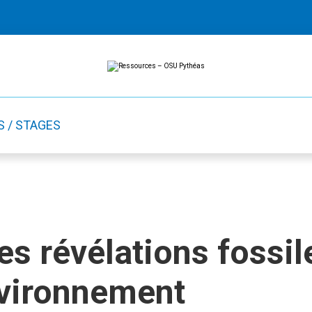
Ressources
Ressources
-
OSU
Pythéas
S / STAGES
s révélations fossile
nvironnement