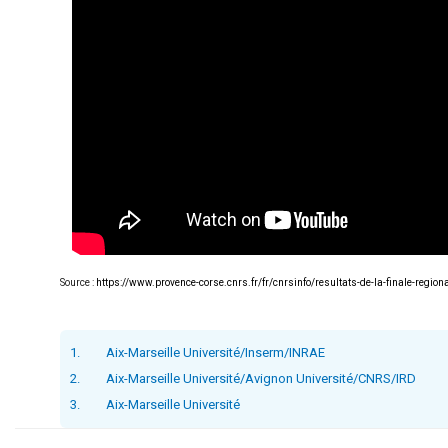
Source :
https://www.provence-corse.cnrs.fr/fr/cnrsinfo/resultats-de-la-finale-regi
1.
Aix-Marseille Université/Inserm/INRAE
2.
Aix-Marseille Université/Avignon Université/CNRS/IRD
3.
Aix-Marseille Université