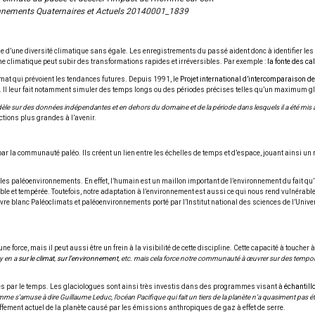
nnements Quaternaires et Actuels 20140001_1839
iche d’une diversité climatique sans égale. Les enregistrements du passé aident donc à identifier
ème climatique peut subir des transformations rapides et irréversibles. Par exemple :
la fonte des ca
mat qui prévoient les tendances futures. Depuis 1991, le
Projet international d’intercomparaison 
. Il leur fait notamment simuler des temps longs ou des périodes précises telles qu’un maximum gla
modèle sur des données indépendantes et en dehors du domaine et de la période dans lesquels il a été mis 
ctions plus grandes à l’avenir.
r la communauté paléo. Ils créent un lien entre les échelles de temps et d’espace, jouant ainsi un
 les paléoenvironnements. En effet, l’humain est un maillon important de l’environnement du fait qu’i
le et tempérée. Toutefois, notre adaptation à l’environnement est aussi ce qui nous rend vulnérabl
blanc Paléoclimats et paléoenvironnements porté par l’Institut national des sciences de l’Univers qu
force, mais il peut aussi être un frein à la visibilité de cette discipline. Cette capacité à toucher
 y en a
sur le climat
,
sur l’environnement
, etc. mais cela force notre communauté à œuvrer sur des tempora
es par le temps. Les glaciologues sont ainsi très investis dans des programmes visant à
échantill
omme s’amuse à dire Guillaume Leduc, l’océan Pacifique qui fait un tiers de la planète n’a quasiment pas été
fement actuel de la planète causé par les émissions anthropiques de gaz à effet de serre.