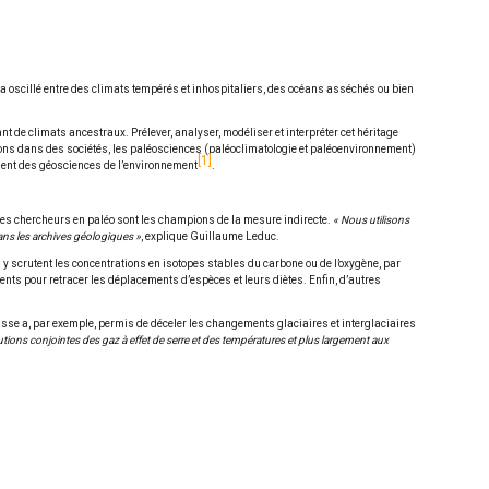
rre a oscillé entre des climats tempérés et inhospitaliers, des océans asséchés ou bien
t de climats ancestraux. Prélever, analyser, modéliser et interpréter cet héritage
ns dans des sociétés, les paléosciences (paléoclimatologie et paléoenvironnement)
1
ent des géosciences de l’environnement
.
, les chercheurs en paléo sont les champions de la mesure indirecte.
« Nous utilisons
ans les archives géologiques »
, explique Guillaume Leduc.
 y scrutent les concentrations en isotopes stables du carbone ou de l’oxygène, par
ents pour retracer les déplacements d’espèces et leurs diètes. Enfin, d’autres
se a, par exemple, permis de déceler les changements glaciaires et interglaciaires
ions conjointes des gaz à effet de serre et des températures et plus largement aux