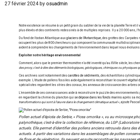
27 février 2024
by
osuadmin
Notre existence se résume à un petit grain du sablier de la vie de la planète Terre et i
plus élevés et des continents redessinés à de multiples reprises. Il y a 20 000 ans, 
Du fond de l’océan Atlantique aux
glaciers de l’Antarctique
, des grottes des Carpates 
occupent les plus de 800 chercheurs qui composent la communauté multidisciplinair
aident à comprendre les changements de l’environnement dans lequel nous évoluons 
Exploiter notre héritage environnemental
Comment, alors que le premier thermomètre n’a été inventé qu’au XVIIe siècle, les che
des proxy, c’est-à-dire des éléments biologiques, géologiques, chimiques ou physiques qu
Ces archives sont notamment des
carottes de sédiments
, des échantillons cylindriq
exemple. L’étude de pollens fossiles aide également à reconstituer le couvert végétal 
spécialistes regardent les stries des coraux, les anneaux de croissance des arbres 
L’ensemble de ces connaissances aide à reconstruire le puzzle des environnements p
en regardant la chimie du plancton qui
se dépose dans les fonds marins
après sa mo
transformations qui sont à l’œuvre dans le changement climatique actuel »
, ajoute Pasca
Pollen actuel d’épicéa de Serbie, « Picea omorika », vu au microsope pho
palynothèque, c’est-à-dire la collection de référence, du LGP (Laboratoir
actuels. Elle permet d’identifier des pollens anciens retrouvés dans des
actuels. A partir des variations dans les assemblages de pollen conserv
de flore et de végétation. Ils peuvent ensuite reconstituer les paysages 