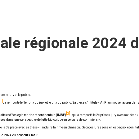
inale régionale 2024 
e le jury et le public.
1
, a remporté le 1er prix du jury et le prix du public. Sa thèse s’intitule « AhR : un nouvel acteur 
2
sité et d’écologie marine et continentale (IMBE)
, qui a remporté le 2e prix du jury avec sa thès
ques dans une perspective de lutte biologique en vergers de pommiers ».
té la 3e place avec sa thèse « Traduire la rime en chanson. Georges Brassens en espagnol et en ital
onale-2024-du-concours-mt180