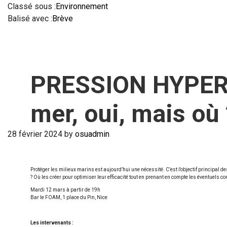
Classé sous :
Environnement
Balisé avec :
Brève
PRESSION HYPERBA
mer, oui, mais où 
28 février 2024
by
osuadmin
Protéger les milieux marins est aujourd’hui une nécessité. C’est l’objectif principal 
? Où les créer pour optimiser leur efficacité tout en prenant en compte les éventuels c
Mardi 12 mars à partir de 19h
Bar le FOAM, 1 place du Pin, Nice
Les intervenants :