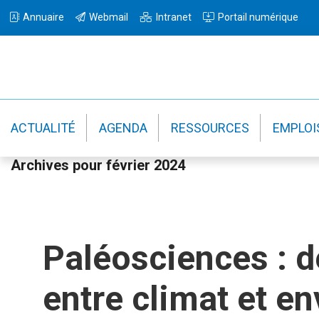
Passer
Passer
Passer
Annuaire
Webmail
Intranet
Portail numérique
à
au
à
la
contenu
la
navigation
principal
barre
principale
latérale
principale
ACTUALITÉ
AGENDA
RESSOURCES
EMPLOI
Archives pour février 2024
Paléosciences : de
entre climat et e