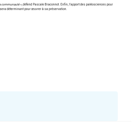
e la communauté »
, défend Pascale Braconnot. Enfin, l’apport des paléosciences pour
ie sera déterminant pour œuvrer à sa préservation.