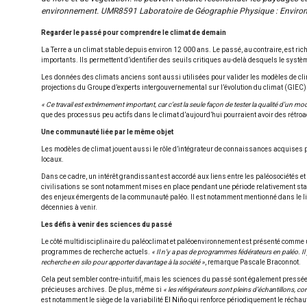
environnement. UMR8591 Laboratoire de Géographie Physique : Enviro
Regarder le passé pour comprendre le climat de demain
La Terre a un climat stable depuis environ 12 000 ans. Le passé, au contraire, est r
importants. Ils permettent d’identifier des seuils critiques au-delà desquels le syst
Les données des climats anciens sont aussi utilisées pour valider les modèles de cli
projections du Groupe d’experts intergouvernemental sur l’évolution du climat (GIEC)
« Ce travail est extrêmement important, car c’est la seule façon de tester la qualité d’un 
que des processus peu actifs dans le climat d’aujourd’hui pourraient avoir des rétroa
Une communauté liée par le même objet
Les modèles de climat jouent aussi le rôle d’intégrateur de connaissances acquises pa
locaux.
Dans ce cadre, un intérêt grandissant est accordé aux liens entre les paléosociétés et
civilisations se sont notamment mises en place pendant une période relativement stab
des enjeux émergents de la communauté paléo. Il est notamment mentionné dans le livre 
décennies à venir.
Les défis à venir des sciences du passé
Le côté multidisciplinaire du paléoclimat et paléoenvironnement est présenté comme une 
programmes de recherche actuels.
« Il n’y a pas de programmes fédérateurs en paléo. Il
recherche en silo pour apporter davantage à la société »
, remarque Pascale Braconnot.
Cela peut sembler contre-intuitif, mais les sciences du passé sont également pressé
précieuses archives. De plus, même si
« les réfrigérateurs sont pleins d’échantillons, c
est notamment le siège de la variabilité
El Niño
qui renforce périodiquement le réchauf