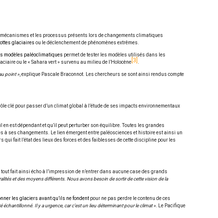
 les mécanismes et les processus présents lors de changements climatiques
lottes glaciaires
ou le déclenchement de phénomènes extrêmes.
des modèles paléoclimatiques
permet de tester les modèles utilisés dans les
3
ciaire ou le « Sahara vert » survenu au milieu de l’Holocène
.
au point »
, explique Pascale Braconnot. Les chercheurs se sont ainsi rendus compte
 rôle clé pour passer d’un climat global à l’étude de ses impacts environnementaux
l en est dépendant et qu’il peut perturber son équilibre. Toutes les grandes
es à ses changements. Le lien émergent entre paléosciences et histoire est ainsi un
i fait l’état des lieux des forces et des faiblesses de cette discipline pour les
 à tout fait ainsi écho à l’impression de n’entrer dans aucune case des grands
lités et des moyens différents. Nous avons besoin de sortir de cette vision de la
onner les glaciers avant qu’ils ne fondent
pour ne pas perdre le contenu de ces
 échantillonné. Il y a urgence, car c’est un lieu déterminant pour le climat »
. Le Pacifique