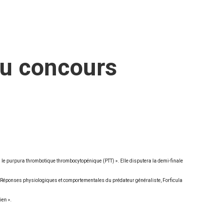
du concours
dans le purpura thrombotique thrombocytopénique (PTT) ». Elle disputera la demi-finale
e « Réponses physiologiques et comportementales du prédateur généraliste, Forficula
ien ».