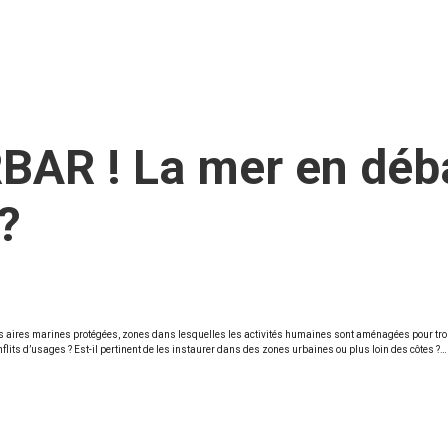
R ! La mer en débat
?
des aires marines protégées, zones dans lesquelles les activités humaines sont aménagées pour trouv
onflits d’usages ? Est-il pertinent de les instaurer dans des zones urbaines ou plus loin des côtes ?