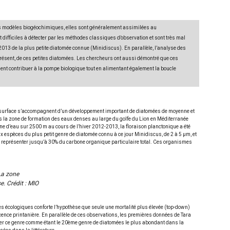
es modèles biogéochimiques, elles sont généralement assimilées au
 difficiles à détecter par les méthodes classiques d’observation et sont très mal
013 de la plus petite diatomée connue (Minidiscus). En parallèle, l’analyse des
résent, de ces petites diatomées. Les chercheurs ont aussi démontré que ces
nt contribuer à la pompe biologique tout en alimentant également la boucle
 de surface s’accompagnent d’un développement important de diatomées de moyenne et
s la zone de formation des eaux denses au large du golfe du Lion en Méditerranée
e d’eau sur 2500 m au cours de l’hiver 2012-2013, la floraison planctonique a été
ux espèces du plus petit genre de diatomée connu à ce jour Minidiscus, de 2 à 5 μm, et
ait représenter jusqu’à 30% du carbone organique particulaire total. Ces organismes
a zone
se.
Crédit : MIO
 écologiques conforte l’hypothèse que seule une mortalité plus élevée (top-down)
ence printanière. En parallèle de ces observations, les premières données de Tara
fier ce genre comme étant le 20ème genre de diatomées le plus abondant dans la