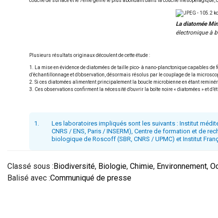
couche de surface et le 7ème genre le plus abondant dans la couche mésopélagique, ce
La diatomée Mini
électronique à b
Plusieurs résultats originaux découlent de cette étude :
La mise en évidence de diatomées de taille pico- à nano-planctonique capables de f
d’échantillonnage et d’observation, désormais résolus par le couplage de la microsco
Si ces diatomées alimentent principalement la boucle microbienne en étant reminéral
Ces observations confirment la nécessité d’ouvrir la boîte noire « diatomées » et d’
1.
Les laboratoires impliqués sont les suivants : Institut méd
CNRS / ENS, Paris / INSERM), Centre de formation et de r
biologique de Roscoff (SBR, CNRS / UPMC) et Institut Fran
Classé sous :
Biodiversité
,
Biologie
,
Chimie
,
Environnement
,
O
Balisé avec :
Communiqué de presse