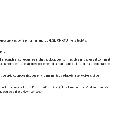
des géosciences de l’environnement (CEREGE, CNRS/Université d’Aix-
e. »
le regarde ensuite quelles niches écologiques sont les plus impactées et comment
s aux nanomatériaux et au développement des matériaux du futur dans une démarche
s de prédiction des risques environnementaux adaptés à cette diversité de
rtie en postdoctorat à l’Université de Duke (États-Unis) où elle s’est familiarisée
une équipe qui est récompensée. »