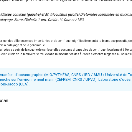
 qui est beaucoup plus surprenant à l’échelle globale au vu du faible nombre d’observations recens
discus comicus (gauche) et M. trioculatus (droite)
Diatomées identifiées en micros
alayage. Barre d’échelle 1 µm.
Crédit : V. Cornet / MIO
ormer des efflorescences importantes et de contribuer significativement à la biomasse produite, do
pie à balayage et de la génomique.
isées au sein de la couche de surface, elles sont aussi capables de contribuer localement à l’expo
étudier le rôle de la biodiversité réelle dans la modulation des flux des éléments biogènes au sein d
iterranéen d’océanographie (MIO/PYTHÉAS, CNRS / IRD / AMU / Université de Tou
echerche sur l’environnement marin (CEFREM, CNRS / UPVD), Laboratoire d’oc
çois-Jacob (CEA).
céan