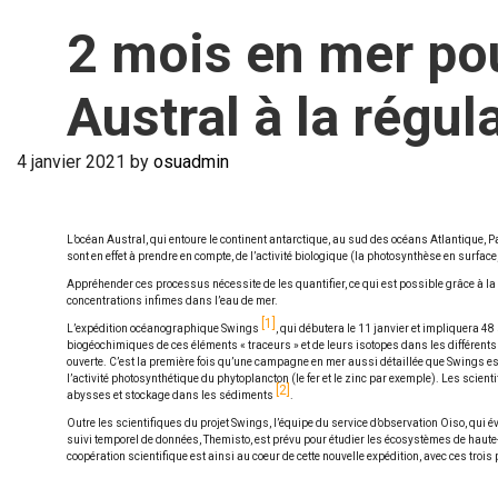
2 mois en mer pou
Austral à la régul
4 janvier 2021
by
osuadmin
L’océan Austral, qui entoure le continent antarctique, au sud des océans Atlantique, Pac
sont en effet à prendre en compte, de l’activité biologique (la photosynthèse en surfac
Appréhender ces processus nécessite de les quantifier, ce qui est possible grâce à la 
concentrations infimes dans l’eau de mer.
1
L’expédition océanographique Swings
, qui débutera le 11 janvier et impliquera 
biogéochimiques de ces éléments « traceurs » et de leurs isotopes dans les différent
ouverte. C’est la première fois qu’une campagne en mer aussi détaillée que Swings est
l’activité photosynthétique du phytoplancton (le fer et le zinc par exemple). Les scien
2
abysses et stockage dans les sédiments
.
Outre les scientifiques du projet Swings, l’équipe du service d’observation Oiso, qui é
suivi temporel de données, Themisto, est prévu pour étudier les écosystèmes de haute-
coopération scientifique est ainsi au coeur de cette nouvelle expédition, avec ces tro