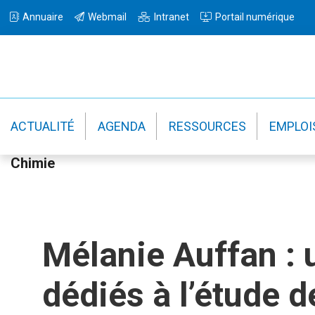
Passer
Passer
Passer
Annuaire
Webmail
Intranet
Portail numérique
à
au
à
la
contenu
la
navigation
principal
barre
principale
latérale
principale
ACTUALITÉ
AGENDA
RESSOURCES
EMPLOI
Chimie
Mélanie Auffan : 
dédiés à l’étude 