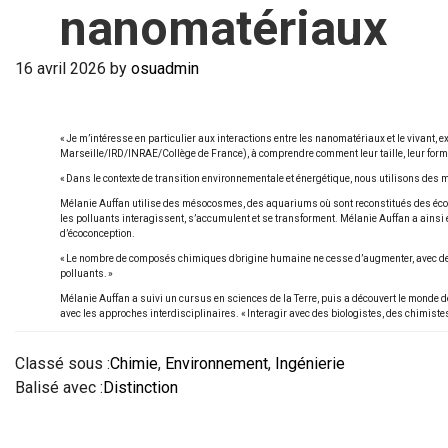
nanomatériaux
16 avril 2026
by
osuadmin
« Je m’intéresse en particulier aux interactions entre les nanomatériaux et le vivan
Marseille/IRD/INRAE/Collège de France), à comprendre comment leur taille, leur forme
« Dans le contexte de transition environnementale et énergétique, nous utilisons des m
Mélanie Auffan utilise des mésocosmes, des aquariums où sont reconstitués des éco
les polluants interagissent, s’accumulent et se transforment. Mélanie Auffan a ain
d’écoconception.
« Le nombre de composés chimiques d’origine humaine ne cesse d’augmenter, avec des
polluants. »
Mélanie Auffan a suivi un cursus en sciences de la Terre, puis a découvert le monde d
avec les approches interdisciplinaires. « Interagir avec des biologistes, des chimiste
Classé sous :
Chimie
,
Environnement
,
Ingénierie
Balisé avec :
Distinction