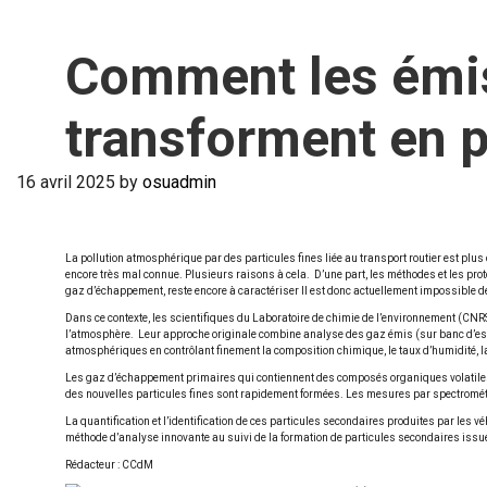
Comment les émis
transforment en p
16 avril 2025
by
osuadmin
La pollution atmosphérique par des particules fines liée au transport routier est plu
encore très mal connue. Plusieurs raisons à cela. D’une part, les méthodes et les pro
gaz d’échappement, reste encore à caractériser Il est donc actuellement impossible d
Dans ce contexte, les scientifiques du Laboratoire de chimie de l’environnement (C
l’atmosphère. Leur approche originale combine analyse des gaz émis (sur banc d’essa
atmosphériques en contrôlant finement la composition chimique, le taux d’humidité, la 
Les gaz d’échappement primaires qui contiennent des composés organiques volatiles 
des nouvelles particules fines sont rapidement formées. Les mesures par spectrométr
La quantification et l’identification de ces particules secondaires produites par les 
méthode d’analyse innovante au suivi de la formation de particules secondaires issue
Rédacteur : CCdM