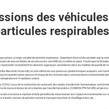
sions des véhicules
articules respirable
s que jamais un enjeu sociétal de première importance. Cependant, force est de constater que la co
tocoles de mesure fiables de ces émissions sont difficiles à mettre en place. D’autre part la forma
e représenter correctement les aérosols organiques secondaires dans les modèles de qualité de l’ai
NRS/Aix-Marseille Université) se sont intéressés aux processus photochimiques auxquels sont sou
i) et caractérisation physico-chimique de leur évolution dans une enceinte environnementale de 8
température et l’irradiation solaire.
(COVs) issus de la combustion du carburant, des oxydes d’azote et de l’ammoniaque, sont directe
ie de masse à temps de vol à réaction par transfert de protons (CHARON-PTR-ToF-MS) ont permis d’é
véhicules à essence à injection directe permettra de mieux évaluer leur impact environnemental sur la
s d’autres sources de pollution comme le transport maritime, le chauffage à bois, etc….