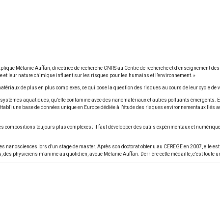
t, explique Mélanie Auffan, directrice de recherche CNRS au Centre de recherche et d’enseignement 
 et leur nature chimique influent sur les risques pour les humains et l’environnement. »
atériaux de plus en plus complexes, ce qui pose la question des risques au cours de leur cycle de vi
systèmes aquatiques, qu’elle contamine avec des nanomatériaux et autres polluants émergents. El
si établi une base de données unique en Europe dédiée à l’étude des risques environnementaux lié
 compositions toujours plus complexes ; il faut développer des outils expérimentaux et numérique
es nanosciences lors d’un stage de master. Après son doctorat obtenu au CEREGE en 2007, elle est pa
s, des physiciens m’anime au quotidien, avoue Mélanie Auffan. Derrière cette médaille, c’est toute 