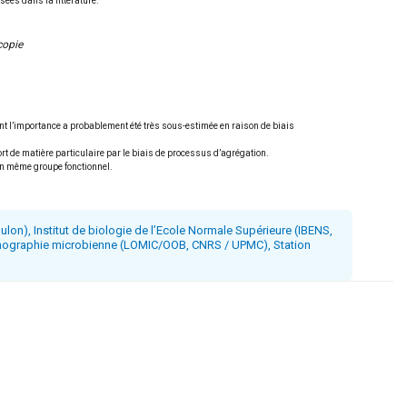
ées dans la littérature.
copie
nt l’importance a probablement été très sous-estimée en raison de biais
rt de matière particulaire par le biais de processus d’agrégation.
’un même groupe fonctionnel.
lon), Institut de biologie de l’Ecole Normale Supérieure (IBENS,
éanographie microbienne (LOMIC/OOB, CNRS / UPMC), Station