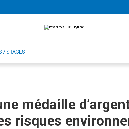
Ressources
Ressources
-
OSU
Pythéas
S / STAGES
une médaille d’argen
des risques environn