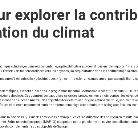
r explorer la contrib
ation du climat
ifique et Indien, est une région lointaine, agitée, difficile à explorer. Il joue un rôle important mai
e, « l’export » de matière carbonée vers les abysses, sa séquestration dans les sédiments) à la circ
mesure d’éléments dits « géochimiques » (silice, nitrate, fer, zinc, mais aussi par exemple thorium,
48 scientifiques, s’inscrit ainsi dans le programme mondial Geotraces qui construit depuis 2010 u
s océans du globe. Ces données sont acquises selon des protocoles très stricts, comparées et valid
 menée dans l’océan Austral. Son objectif est de déterminer l’origine (atmosphérique, sédimentaire,
tifiques étudieront notamment leurs transformations physique, chimique et biologique, à toutes les p
value la part de CO
issue des émissions anthropiques et l’acidification des eaux qui en résulte, e
2
mer. Enfin, un troisième projet (MAP-IO) s’appuiera sur la plateforme du navire pour effectuer, ent
is projets complémentaires des objectifs de Swings.