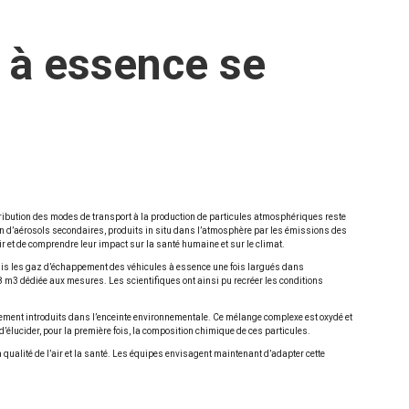
 à essence se
s
ntribution des modes de transport à la production de particules atmosphériques reste
tion d’aérosols secondaires, produits in situ dans l’atmosphère par les émissions des
r et de comprendre leur impact sur la santé humaine et sur le climat.
mis les gaz d’échappement des véhicules à essence une fois largués dans
 m3 dédiée aux mesures. Les scientifiques ont ainsi pu recréer les conditions
ment introduits dans l’enceinte environnementale. Ce mélange complexe est oxydé et
lucider, pour la première fois, la composition chimique de ces particules.
 qualité de l’air et la santé. Les équipes envisagent maintenant d’adapter cette