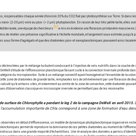
ns, responsables chaque année d’environ 20 % du CO2 fixé par photosynthèse sur Terre. Si dans l
- (2-20 μm) voire au pico- (< 2 μm) phytoplancton. En raison de leur très petite taille, elles sont
1
éditerranée, une équipe de chercheurs
a mis en évidence une floraison printanière massive en 2
s de révéler une présence significative à l’échelle mondiale, et largement sous-estimée jusqu’à p
s sous forme d’agrégats et que des diatomées pico- et nanoplanctoniques pouvaient ainsi localeme
s déclenchées par le mélange turbulent conduisant à l’injection de sels nutritifs dans la couche
DeWeX d’étude de l’efflorescence planctonique faisant suite à la convection hivernale profonde dan
catégorie du microplancton. Suite à un mélange convectif ayant homogénéisé l’ensemble de la colonn
s cette zone de diatomées de grande taille, remplacées lors de cet événement par une floraison de de
t calculé qu’à certains sites, et notamment au centre de la zone de convection, cette diatomée pouv
niques d’observation classique en microscopie inversée ne permettant pas de les reconnaître.
de surface de Chlorophylle a pendant le leg 2 de la campagne DeWeX en avril 2013.
L
r l’accumulation importante de Chla correspond à une zone de formation d’eau den
 observées en début d’efflorescence, un modèle de dynamique phytoplanctonique organisé en niches
planctoniques permet de reproduire la dominance de ces petites diatomées au moment de l’effloresc
Minidiscus dans une grande majorité d’échantillons. Une ré-analyse des données a permis d’identi