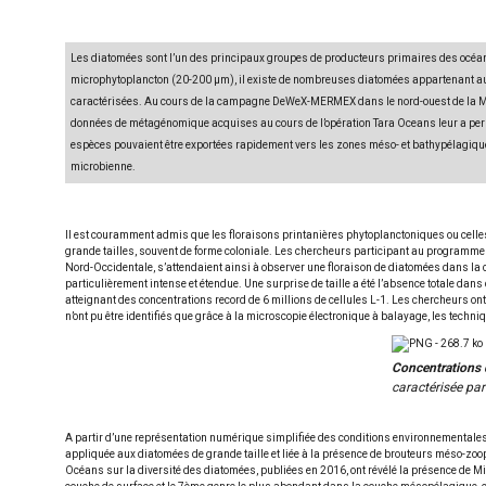
Les diatomées sont l’un des principaux groupes de producteurs primaires des océa
microphytoplancton (20-200 µm), il existe de nombreuses diatomées appartenant au nano
caractérisées. Au cours de la campagne DeWeX-MERMEX dans le nord-ouest de la M
données de métagénomique acquises au cours de l’opération Tara Oceans leur a permi
espèces pouvaient être exportées rapidement vers les zones méso- et bathypélagique
microbienne.
Il est couramment admis que les floraisons printanières phytoplanctoniques ou celle
grande tailles, souvent de forme coloniale. Les chercheurs participant au programme 
Nord-Occidentale, s’attendaient ainsi à observer une floraison de diatomées dans la 
particulièrement intense et étendue. Une surprise de taille a été l’absence totale dan
atteignant des concentrations record de 6 millions de cellules L-1. Les chercheurs on
n’ont pu être identifiés que grâce à la microscopie électronique à balayage, les tech
Concentrations 
caractérisée pa
A partir d’une représentation numérique simplifiée des conditions environnementales
appliquée aux diatomées de grande taille et liée à la présence de brouteurs méso-zoo
Océans sur la diversité des diatomées, publiées en 2016, ont révélé la présence de 