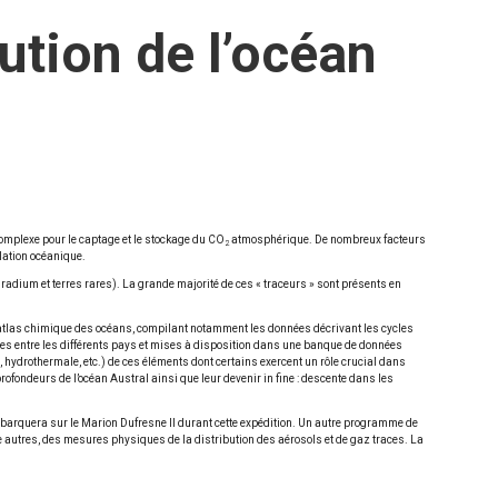
ution de l’océan
s complexe pour le captage et le stockage du CO
atmosphérique. De nombreux facteurs
2
ulation océanique.
 radium et terres rares). La grande majorité de ces « traceurs » sont présents en
n atlas chimique des océans, compilant notamment les données décrivant les cycles
ées entre les différents pays et mises à disposition dans une banque de données
 hydrothermale, etc.) de ces éléments dont certains exercent un rôle crucial dans
rofondeurs de l’océan Austral ainsi que leur devenir in fine : descente dans les
mbarquera sur le Marion Dufresne II durant cette expédition. Un autre programme de
re autres, des mesures physiques de la distribution des aérosols et de gaz traces. La