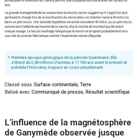
adriatiques et ioniennes de l’Italie a permis une comparaison directe avec les roches du
lest.
La grande homogénéité de la composition du lest du navire suggère qu’il s’agit d’un lest
permanent, chargé lors de la construction du navire dans un chantier naval à Brindisi ou
dans un port voisin. Une seconde hypothèse serait de considérer Brindisi, ou un port voisin,
comme port d’attache permanent de ce navire, d’où le volume de lest était ajusté avant
chaque voyage. Le lieu du naufrage indique que le navire se dirigeait probablement vers
une ville du nord de l’Adriatique comme l’importante colonie d’Aquilée.
1
Première époque géologique de la période Quaternaire. Elle
.
s'étend de 2,58 millions d'années à 11 700 ans avant le présent et
précède l'Holocène, toujours en cours actuellement.
Classé sous :
Surface continentale
,
Terre
Balisé avec :
Communiqué de presse
,
Résultat scientifique
L’influence de la magnétosphère
de Ganymède observée jusque