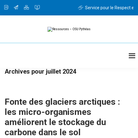
Passer
Passer
au
à
Service pour le Respect et l
contenu
la
principal
barre
latérale
principale
Ressources
Ressources
-
OSU
Pythéas
Archives pour juillet 2024
Fonte des glaciers arctiques :
les micro-organismes
améliorent le stockage du
carbone dans le sol