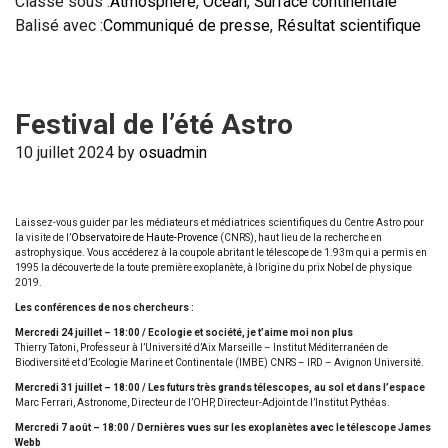
Classé sous :
Atmosphère
,
Océan
,
Surface continentale
Balisé avec :
Communiqué de presse
,
Résultat scientifique
Festival de l’été Astro
10 juillet 2024
by
osuadmin
Laissez-vous guider par les médiateurs et médiatrices scientifiques du Centre Astro pour
la visite de l’
Observatoire de Haute-Provence
(CNRS), haut lieu de la recherche en
astrophysique. Vous accéderez à la coupole abritant le télescope de 1.93m qui a permis en
1995 la découverte de la toute première exoplanète, à l’origine du prix Nobel de physique
2019.
Les conférences de nos chercheurs :
Mercredi 24 juillet – 18:00 / Ecologie et société, je t’aime moi non plus
Thierry Tatoni, Professeur à l’Université d’Aix Marseille – Institut Méditerranéen de
Biodiversité et d’Ecologie Marine et Continentale (IMBE) CNRS – IRD – Avignon Université.
Mercredi 31 juillet – 18:00 / Les futurs très grands télescopes, au sol et dans l’espace
Marc Ferrari, Astronome, Directeur de l’OHP, Directeur-Adjoint de l’Institut Pythéas.
Mercredi 7 août – 18:00 / Dernières vues sur les exoplanètes avec le télescope James
Webb