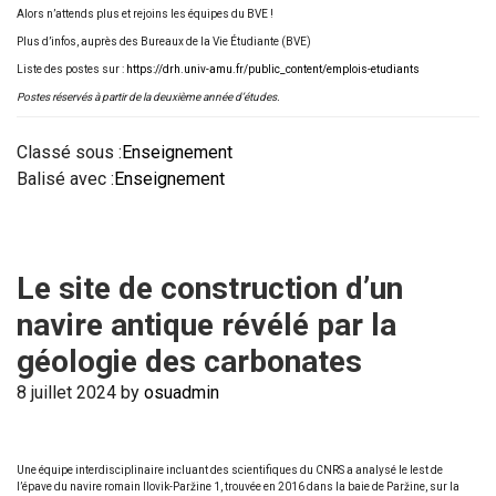
Alors n’attends plus et rejoins les équipes du BVE !
Plus d’infos, auprès des Bureaux de la Vie Étudiante (BVE)
Liste des postes sur :
https://drh.univ-amu.fr/public_content/emplois-etudiants
Postes réservés à partir de la deuxième année d’études.
Classé sous :
Enseignement
Balisé avec :
Enseignement
Le site de construction d’un
navire antique révélé par la
géologie des carbonates
8 juillet 2024
by
osuadmin
Une équipe interdisciplinaire incluant des scientifiques du CNRS a analysé le lest de
l’épave du navire romain Ilovik-Paržine 1, trouvée en 2016 dans la baie de Paržine, sur la