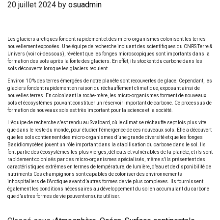
20 juillet 2024
by
osuadmin
Les glaciers arctiques fondent rapidement et des micro-organismes colonisent les terres
nouvellement exposées. Une équipe de recherche incluant des scientifiques du CNRS Terre &
Univers (voir ci-dessous), révèlent que les fonges microscopiques sont importants dans la
formation des sols après la fonte des glaciers. En effet, ils stockent du carbone dans les
sols découverts lorsque les glaciers reculent.
Environ 10 % des terres émergées de notre planète sont recouvertes de glace. Cependant, les
glaciers fondent rapidement en raison du réchauffement climatique, exposant ainsi de
nouvelles terres. En colonisant la roche-mère, les micro-organismes forment de nouveaux
sols et écosystèmes pouvant constituer un réservoir important de carbone. Ce processus de
formation de nouveaux sols est très important pour la science et la société.
L’équipe de recherche s’est rendu au Svalbard, où le climat se réchauffe sept fois plus vite
que dans le reste du monde, pour étudier l’émergence de ces nouveaux sols. Elle a découvert
que les sols contiennent des micro-organismes d’une grande diversité et que les fonges
Basidiomycètes jouent un rôle important dans la stabilisation du carbone dans le sol. Ils
font partie des écosystèmes les plus vierges, délicats et vulnérables de la planète, et ils sont
rapidement colonisés par des micro-organismes spécialisés, même s’ils présentent des
caractéristiques extrêmes en termes de température, de lumière, d’eau et de disponibilité de
nutriments Ces champignons sont capables de coloniser des environnements
inhospitaliers de l’Arctique avant d’autres formes de vie plus complexes. Ils fournissent
également les conditions nécessaires au développement du sol en accumulant du carbone
que d’autres formes de vie peuvent ensuite utiliser.