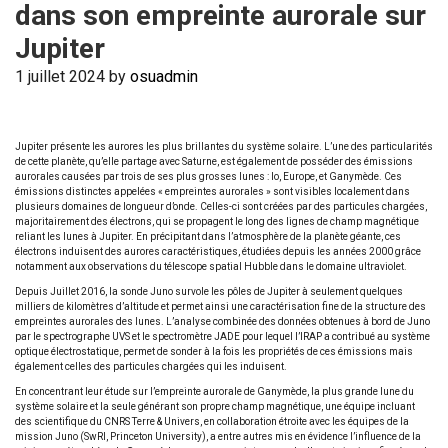
dans son empreinte aurorale sur
Jupiter
1 juillet 2024
by
osuadmin
Jupiter présente les aurores les plus brillantes du système solaire. L’une des particularités
de cette planète, qu’elle partage avec Saturne, est également de posséder des émissions
aurorales causées par trois de ses plus grosses lunes : Io, Europe, et Ganymède. Ces
émissions distinctes appelées « empreintes aurorales » sont visibles localement dans
plusieurs domaines de longueur d’onde. Celles-ci sont créées par des particules chargées,
majoritairement des électrons, qui se propagent le long des lignes de champ magnétique
reliant les lunes à Jupiter. En précipitant dans l’atmosphère de la planète géante, ces
électrons induisent des aurores caractéristiques, étudiées depuis les années 2000 grâce
notamment aux observations du télescope spatial Hubble dans le domaine ultraviolet.
Depuis Juillet 2016, la sonde Juno survole les pôles de Jupiter à seulement quelques
milliers de kilomètres d’altitude et permet ainsi une caractérisation fine de la structure des
empreintes aurorales des lunes. L’analyse combinée des données obtenues à bord de Juno
par le spectrographe UVS et le spectromètre JADE pour lequel l’IRAP a contribué au système
optique électrostatique, permet de sonder à la fois les propriétés de ces émissions mais
également celles des particules chargées qui les induisent.
En concentrant leur étude sur l’empreinte aurorale de Ganymède, la plus grande lune du
système solaire et la seule générant son propre champ magnétique, une équipe incluant
des scientifique du CNRS Terre & Univers, en collaboration étroite avec les équipes de la
mission Juno (SwRI, Princeton University), a entre autres mis en évidence l’influence de la