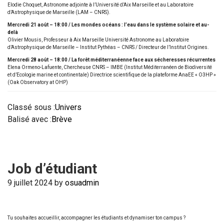
Elodie Choquet, Astronome adjointe à l’Université d’Aix Marseille et au Laboratoire
d’Astrophysique de Marseille (LAM – CNRS).
Mercredi 21 août – 18:00 / Les mondes océans : l’eau dans le système solaire et au-
delà
Olivier Mousis, Professeur à Aix Marseille Université Astronome au Laboratoire
d’Astrophysique de Marseille – Institut Pythéas – CNRS / Directeur de l’Institut Origines.
Mercredi 28 août – 18:00 / La forêt méditerranéenne face aux sécheresses récurrentes
Elena Ormeno-Lafuente, Chercheuse CNRS – IMBE (Institut Méditerranéen de Biodiversité
et d’Ecologie marine et continentale) Directrice scientifique de la plateforme AnaEE « O3HP »
(Oak Observatory at OHP)
Classé sous :
Univers
Balisé avec :
Brève
Job d’étudiant
9 juillet 2024
by
osuadmin
Tu souhaites accueillir, accompagner les étudiants et dynamiser ton campus ?