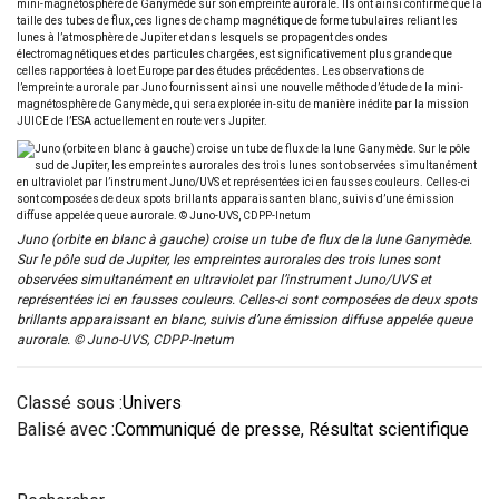
mini-magnétosphère de Ganymède sur son empreinte aurorale. Ils ont ainsi confirmé que la
taille des tubes de flux, ces lignes de champ magnétique de forme tubulaires reliant les
lunes à l’atmosphère de Jupiter et dans lesquels se propagent des ondes
électromagnétiques et des particules chargées, est significativement plus grande que
celles rapportées à Io et Europe par des études précédentes. Les observations de
l’empreinte aurorale par Juno fournissent ainsi une nouvelle méthode d’étude de la mini-
magnétosphère de Ganymède, qui sera explorée in-situ de manière inédite par la mission
JUICE de l’ESA actuellement en route vers Jupiter.
Juno (orbite en blanc à gauche) croise un tube de flux de la lune Ganymède.
Sur le pôle sud de Jupiter, les empreintes aurorales des trois lunes sont
observées simultanément en ultraviolet par l’instrument Juno/UVS et
représentées ici en fausses couleurs. Celles-ci sont composées de deux spots
brillants apparaissant en blanc, suivis d’une émission diffuse appelée queue
aurorale. © Juno-UVS, CDPP-Inetum
Classé sous :
Univers
Balisé avec :
Communiqué de presse
,
Résultat scientifique
Barre