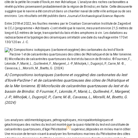
côte de la petite île croate d’Ilovik, en mer Adriatique. L’analyse des roches carbonatées a
révélé qu’elles provenaient probablement de la région de Brindisi, en Italie. Cette découverte
suggère que le navire a été construit dans un chantier naval de cette ville antique ou de ses
environs. Les résultats ont été publiés dans
Journal of Archaeological Science: Reports
.
Entre 2018 et 2022, les fouilles menées par le Croatian Conservation Institute de Zagreb et
le CCJ (programme « Adriboats ») ont révélé que le navire, mesurant environ 21,5 mètres de
long et 6,5 mètres de large, transportait du bois et des amphores à vin. Les datations au
radiocarbone et la typologie des céramiques ont établi une date du naufrage entre 170 et
130/120 av. J.-C.
A) Compositions isotopiques (carbone et oxygène) des carbonates du lest
d’Ilovik-Paržine-1 et de calcarénites quartzeuses des côtes de l’Adriatique et
de la Mer Ionienne. B) Microfaciès de calcarénites quartzeuses du lest et du
bassin de Brindisi. © Fournier, F., Léonide, P., Marié, L., Quillevéré, F., Margerel,
J.-P., Miholjek, I., Dugonjič, P., Carre, M.-B., Cavassa, L., Morsilli, M., Boetto, G.
(2024)
Les analyses sédimentologiques, pétrographiques, micropaléontologiques et
géochimiques des roches du lest ont montré que la quasi-totalité du lest est constituée de
1
calcarénites quartzeuses, d’âge Pléistocène
supérieur, déposées en milieu marin côtier.
Une mission de terrain visant à analyser les formations marines du Pléistocène des côtes