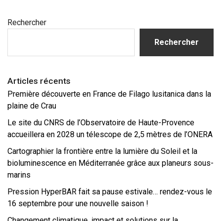
Barre
Rechercher
latérale
principale
Rechercher
Articles récents
Première découverte en France de Filago lusitanica dans la
plaine de Crau
Le site du CNRS de l’Observatoire de Haute-Provence
accueillera en 2028 un télescope de 2,5 mètres de l’ONERA
Cartographier la frontière entre la lumière du Soleil et la
bioluminescence en Méditerranée grâce aux planeurs sous-
marins
Pression HyperBAR fait sa pause estivale… rendez-vous le
16 septembre pour une nouvelle saison !
Changement climatique, impact et solutions sur la