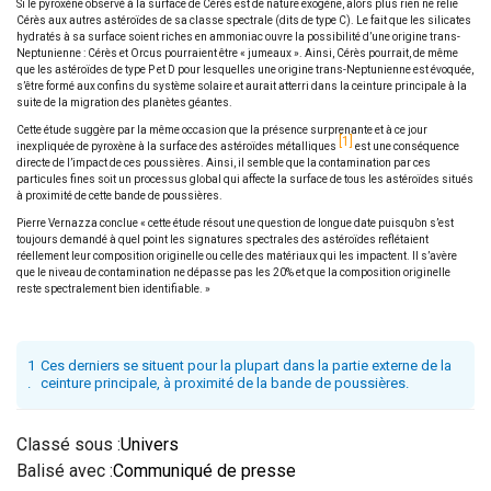
Si le pyroxène observé à la surface de Cérès est de nature exogène, alors plus rien ne relie
Cérès aux autres astéroïdes de sa classe spectrale (dits de type C). Le fait que les silicates
hydratés à sa surface soient riches en ammoniac ouvre la possibilité d’une origine trans-
Neptunienne : Cérès et Orcus pourraient être « jumeaux ». Ainsi, Cérès pourrait, de même
que les astéroïdes de type P et D pour lesquelles une origine trans-Neptunienne est évoquée,
s’être formé aux confins du système solaire et aurait atterri dans la ceinture principale à la
suite de la migration des planètes géantes.
Cette étude suggère par la même occasion que la présence surprenante et à ce jour
1
inexpliquée de pyroxène à la surface des astéroïdes métalliques
est une conséquence
directe de l’impact de ces poussières. Ainsi, il semble que la contamination par ces
particules fines soit un processus global qui affecte la surface de tous les astéroïdes situés
à proximité de cette bande de poussières.
Pierre Vernazza conclue « cette étude résout une question de longue date puisqu’on s’est
toujours demandé à quel point les signatures spectrales des astéroïdes reflétaient
réellement leur composition originelle ou celle des matériaux qui les impactent. Il s’avère
que le niveau de contamination ne dépasse pas les 20% et que la composition originelle
reste spectralement bien identifiable. »
1
Ces derniers se situent pour la plupart dans la partie externe de la
.
ceinture principale, à proximité de la bande de poussières.
Classé sous :
Univers
Balisé avec :
Communiqué de presse