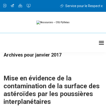
Passer
Passer
au
à
Service pour le Respect et l
contenu
la
principal
barre
latérale
principale
Ressources
Ressources
-
OSU
Pythéas
Archives pour janvier 2017
Mise en évidence de la
contamination de la surface des
astéroïdes par les poussières
interplanétaires