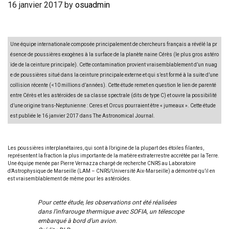
16 janvier 2017
by
osuadmin
Une équipe internationale composée principalement de chercheurs français a révélé la pr
ésence de poussières exogènes à la surface de la planète naine Cérès (le plus gros astéro
ïde de la ceinture principale). Cette contamination provient vraisemblablement d’un nuag
e de poussières situé dans la ceinture principale externe et qui s’est formé à la suite d’une
collision récente (<10 millions d’années). Cette étude remet en question le lien de parenté
entre Cérès et les astéroïdes de sa classe spectrale (dits de type C) et ouvre la possibilité
d’une origine trans-Neptunienne : Ceres et Orcus pourraient être « jumeaux ». Cette étude
est publiée le 16 janvier 2017 dans The Astronomical Journal.
Les poussières interplanétaires, qui sont à l’origine de la plupart des étoiles filantes,
représentent la fraction la plus importante de la matière extraterrestre accrétée par la Terre.
Une équipe menée par Pierre Vernazza chargé de recherche CNRS au Laboratoire
d’Astrophysique de Marseille (LAM – CNRS/Université Aix-Marseille) a démontré qu’il en
est vraisemblablement de même pour les astéroïdes.
Pour cette étude, les observations ont été réalisées
dans l’infrarouge thermique avec SOFIA, un télescope
embarqué à bord d’un avion.