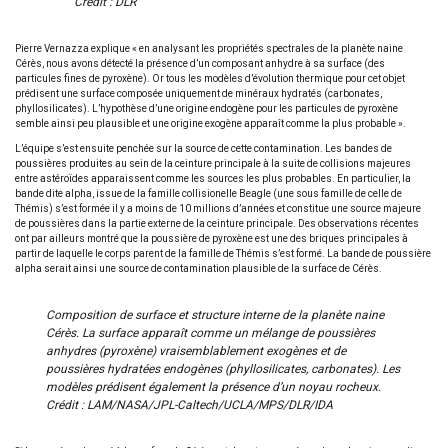
Crédit : DLR
Pierre Vernazza explique « en analysant les propriétés spectrales de la planète naine
Cérès, nous avons détecté la présence d’un composant anhydre à sa surface (des
particules fines de pyroxène). Or tous les modèles d’évolution thermique pour cet objet
prédisent une surface composée uniquement de minéraux hydratés (carbonates,
phyllosilicates). L’hypothèse d’une origine endogène pour les particules de pyroxène
semble ainsi peu plausible et une origine exogène apparaît comme la plus probable ».
L’équipe s’est ensuite penchée sur la source de cette contamination. Les bandes de
poussières produites au sein de la ceinture principale à la suite de collisions majeures
entre astéroïdes apparaissent comme les sources les plus probables. En particulier, la
bande dite alpha, issue de la famille collisionelle Beagle (une sous famille de celle de
Thémis) s’est formée il y a moins de 10 millions d’années et constitue une source majeure
de poussières dans la partie externe de la ceinture principale. Des observations récentes
ont par ailleurs montré que la poussière de pyroxène est une des briques principales à
partir de laquelle le corps parent de la famille de Thémis s’est formé. La bande de poussière
alpha serait ainsi une source de contamination plausible de la surface de Cérès.
Composition de surface et structure interne de la planète naine
Cérès. La surface apparaît comme un mélange de poussières
anhydres (pyroxène) vraisemblablement exogènes et de
poussières hydratées endogènes (phyllosilicates, carbonates). Les
modèles prédisent également la présence d’un noyau rocheux.
Crédit : LAM/NASA/JPL-Caltech/UCLA/MPS/DLR/IDA