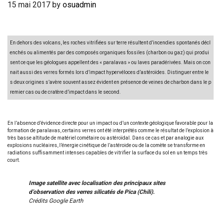
15 mai 2017
by
osuadmin
En dehors des volcans, les roches vitrifiées sur terre résultent d’incendies spontanés décl
enchés ou alimentés par des composés organiques fossiles (charbon ou gaz) qui produi
sent ce que les géologues appellent des « paralavas » ou laves paradérivées. Mais on con
nait aussi des verres formés lors d’impact hypervéloces d’astéroïdes. Distinguer entre le
s deux origines s’avère souvent assez évident en présence de veines de charbon dans le p
remier cas ou de cratère d’impact dans le second.
En l’absence d’évidence directe pour un impact ou d’un contexte géologique favorable pour la
formation de paralavas, certains verres ont été interprétés comme le résultat de l’explosion à
très basse altitude de matériel cométaire ou astéroïdal. Dans ce cas et par analogie aux
explosions nucléaires, l’énergie cinétique de l’astéroide ou de la comète se transforme en
radiations suffisamment intenses capables de vitrifier la surface du sol en un temps très
court.
Image satellite avec localisation des principaux sites
d’observation des verres silicatés de Pica (Chili).
Crédits Google Earth