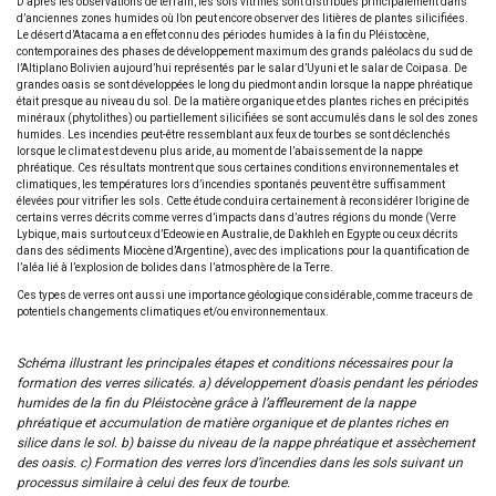
D’après les observations de terrain, les sols vitrifiés sont distribués principalement dans
d’anciennes zones humides où l’on peut encore observer des litières de plantes silicifiées.
Le désert d’Atacama a en effet connu des périodes humides à la fin du Pléistocène,
contemporaines des phases de développement maximum des grands paléolacs du sud de
l’Altiplano Bolivien aujourd’hui représentés par le salar d’Uyuni et le salar de Coipasa. De
grandes oasis se sont développées le long du piedmont andin lorsque la nappe phréatique
était presque au niveau du sol. De la matière organique et des plantes riches en précipités
minéraux (phytolithes) ou partiellement silicifiées se sont accumulés dans le sol des zones
humides. Les incendies peut-être ressemblant aux feux de tourbes se sont déclenchés
lorsque le climat est devenu plus aride, au moment de l’abaissement de la nappe
phréatique. Ces résultats montrent que sous certaines conditions environnementales et
climatiques, les températures lors d’incendies spontanés peuvent être suffisamment
élevées pour vitrifier les sols. Cette étude conduira certainement à reconsidérer l’origine de
certains verres décrits comme verres d’impacts dans d’autres régions du monde (Verre
Lybique, mais surtout ceux d’Edeowie en Australie, de Dakhleh en Egypte ou ceux décrits
dans des sédiments Miocène d’Argentine), avec des implications pour la quantification de
l’aléa lié à l’explosion de bolides dans l’atmosphère de la Terre.
Ces types de verres ont aussi une importance géologique considérable, comme traceurs de
potentiels changements climatiques et/ou environnementaux.
Schéma illustrant les principales étapes et conditions nécessaires pour la
formation des verres silicatés. a) développement d’oasis pendant les périodes
humides de la fin du Pléistocène grâce à l’affleurement de la nappe
phréatique et accumulation de matière organique et de plantes riches en
silice dans le sol. b) baisse du niveau de la nappe phréatique et assèchement
des oasis. c) Formation des verres lors d’incendies dans les sols suivant un
processus similaire à celui des feux de tourbe.