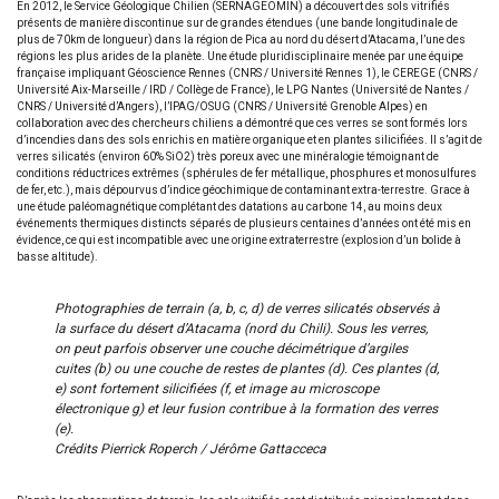
En 2012, le Service Géologique Chilien (SERNAGEOMIN) a découvert des sols vitrifiés
présents de manière discontinue sur de grandes étendues (une bande longitudinale de
plus de 70km de longueur) dans la région de Pica au nord du désert d’Atacama, l’une des
régions les plus arides de la planète. Une étude pluridisciplinaire menée par une équipe
française impliquant Géoscience Rennes (CNRS / Université Rennes 1), le CEREGE (CNRS /
Université Aix-Marseille / IRD / Collège de France), le LPG Nantes (Université de Nantes /
CNRS / Université d’Angers), l’IPAG/OSUG (CNRS / Université Grenoble Alpes) en
collaboration avec des chercheurs chiliens a démontré que ces verres se sont formés lors
d’incendies dans des sols enrichis en matière organique et en plantes silicifiées. Il s’agit de
verres silicatés (environ 60% SiO2) très poreux avec une minéralogie témoignant de
conditions réductrices extrêmes (sphérules de fer métallique, phosphures et monosulfures
de fer, etc.), mais dépourvus d’indice géochimique de contaminant extra-terrestre. Grace à
une étude paléomagnétique complétant des datations au carbone 14, au moins deux
événements thermiques distincts séparés de plusieurs centaines d’années ont été mis en
évidence, ce qui est incompatible avec une origine extraterrestre (explosion d’un bolide à
basse altitude).
Photographies de terrain (a, b, c, d) de verres silicatés observés à
la surface du désert d’Atacama (nord du Chili). Sous les verres,
on peut parfois observer une couche décimétrique d’argiles
cuites (b) ou une couche de restes de plantes (d). Ces plantes (d,
e) sont fortement silicifiées (f, et image au microscope
électronique g) et leur fusion contribue à la formation des verres
(e).
Crédits Pierrick Roperch / Jérôme Gattacceca