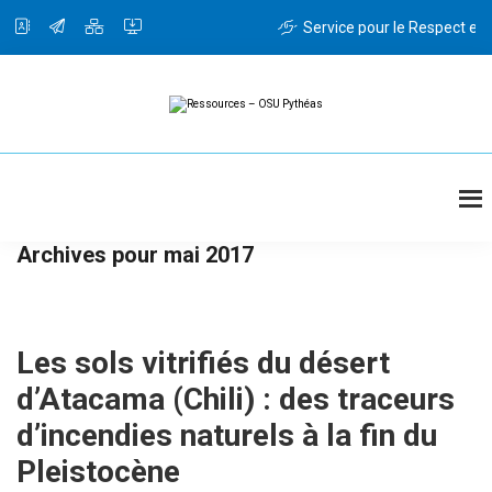
Passer
Passer
au
à
Service pour le Respect et l
contenu
la
principal
barre
latérale
principale
Ressources
Ressources
-
OSU
Pythéas
Archives pour mai 2017
Les sols vitrifiés du désert
d’Atacama (Chili) : des traceurs
d’incendies naturels à la fin du
Pleistocène